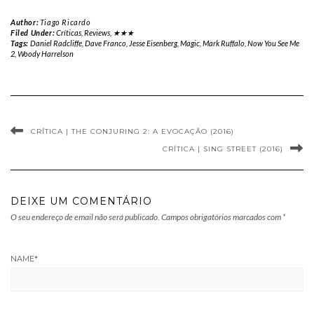
Author:
Tiago Ricardo
Filed Under:
Críticas
,
Reviews
,
★★★
Tags:
Daniel Radcliffe
,
Dave Franco
,
Jesse Eisenberg
,
Magic
,
Mark Ruffalo
,
Now You See Me
2
,
Woody Harrelson
CRÍTICA | THE CONJURING 2: A EVOCAÇÃO (2016)
CRÍTICA | SING STREET (2016)
DEIXE UM COMENTÁRIO
O seu endereço de email não será publicado.
Campos obrigatórios marcados com
*
NAME
*