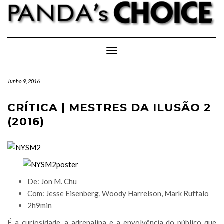
Skip
to
content
Toggle Navigation
Junho 9, 2016
CRÍTICA | MESTRES DA ILUSÃO 2
(2016)
De: Jon M. Chu
Com: Jesse Eisenberg, Woody Harrelson, Mark Ruffalo
2h9min
É a curiosidade, a adrenalina e a envolvência do público que