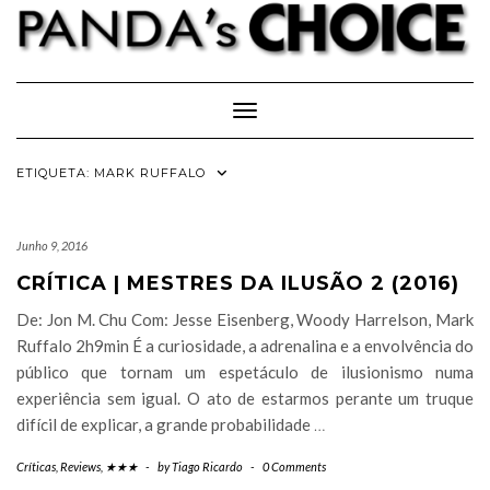
Skip
to
content
Toggle Navigation
ETIQUETA:
MARK RUFFALO
Junho 9, 2016
CRÍTICA | MESTRES DA ILUSÃO 2 (2016)
De: Jon M. Chu Com: Jesse Eisenberg, Woody Harrelson, Mark
Ruffalo 2h9min É a curiosidade, a adrenalina e a envolvência do
público que tornam um espetáculo de ilusionismo numa
experiência sem igual. O ato de estarmos perante um truque
difícil de explicar, a grande probabilidade
…
Críticas
,
Reviews
,
★★★
-
by
Tiago Ricardo
-
0 Comments