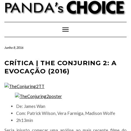
Skip
to
content
Toggle Navigation
Junho 8, 2016
CRÍTICA | THE CONJURING 2: A
EVOCAÇÃO (2016)
De: James Wan
Com: Patrick Wilson, Vera Farmiga, Madison Wolfe
2h13min
Seria injusto começar uma análise ao mais recente filme do