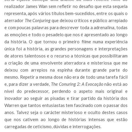
realizador James Wan sem refletir no desafio que esta sequela
representa, após vários títulos bem-sucedidos, entre os quais o
aterrador
The Conjuring
que deixou críticos e público arrepiado
e com poucas palavras para descrever toda a adrenalina, todas
as emoções e todo o pesadelo que nos é apresentado ao longo
da história. O que tornou o primeiro filme numa experiência
única foi a história, as grandes personagens e interpretações
de atores talentosos e o recurso a técnicas que possibilitaram
a criação de uma envolvente aterradora e misteriosa que me
deixou com arrepios na espinha durante grande parte do
mesmo. Repetir a mesma dose não era de todo uma tarefa fácil
e, para dizer a verdade,
The Conuring 2: A Evocação
não está ao
nível do predecessor, perdendo o aspeto mais original e
inovador ao seguir as pisadas e tirar partido da história dos
Warren que tantos entusiastas tem fascinado com o passar dos
anos. Talvez seja o carácter misterioso e oculto destes casos
que nos cativem ao longo de histórias intensas que estão
carregadas de ceticismo, dúvidas e interrogações.