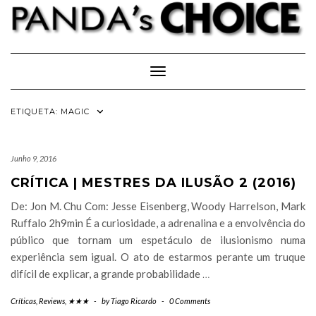
Skip
to
content
Toggle Navigation
ETIQUETA:
MAGIC
Junho 9, 2016
CRÍTICA | MESTRES DA ILUSÃO 2 (2016)
De: Jon M. Chu Com: Jesse Eisenberg, Woody Harrelson, Mark
Ruffalo 2h9min É a curiosidade, a adrenalina e a envolvência do
público que tornam um espetáculo de ilusionismo numa
experiência sem igual. O ato de estarmos perante um truque
difícil de explicar, a grande probabilidade
…
Críticas
,
Reviews
,
★★★
-
by
Tiago Ricardo
-
0 Comments