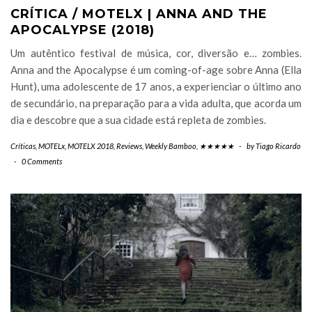
CRÍTICA / MOTELX | ANNA AND THE
APOCALYPSE (2018)
Um autêntico festival de música, cor, diversão e… zombies.
Anna and the Apocalypse é um coming-of-age sobre Anna (Ella
Hunt), uma adolescente de 17 anos, a experienciar o último ano
de secundário, na preparação para a vida adulta, que acorda um
dia e descobre que a sua cidade está repleta de zombies.
Críticas
,
MOTELx
,
MOTELX 2018
,
Reviews
,
Weekly Bamboo
,
★★★★★
-
by
Tiago Ricardo
-
0 Comments