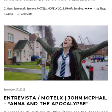
Críticas
,
Estreias da Semana
,
MOTELx
,
MOTELX 2018
,
Weekly Bamboo
,
★★★
-
by
Tiago
Ricardo
-
0 Comments
Setembro 17, 2018
ENTREVISTA / MOTELX | JOHN MCPHAIL
– “ANNA AND THE APOCALYPSE”