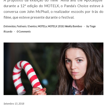
A propósito da exibição do filme “Anna and the Apocalypse”
durante a 12ª edição do MOTELX, o Panda’s Choice esteve à
conversa com John McPhail, o realizador escocês por trás do
filme, que esteve presente durante o festival.
Entrevistas
,
Festivais / Eventos
,
MOTELx
,
MOTELX 2018
,
Weekly Bamboo
-
by
Tiago
Ricardo
-
0 Comments
Setembro 15, 2018