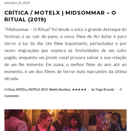
Setembro 25, 2019
CRÍTICA / MOTELX | MIDSOMMAR – O
RITUAL (2019)
“Midsommar – O Ritual” foi desde o iníco o grande destaque do
festival, e ao cair do pano, o novo filme de Ari Aster é puro
terror à luz do dia. Um filme inquietante, perturbador e por
vezes engraçdao que explora as festividades de um culto
pagão, enquanto um jovem casal procura salvar a sua relação
de um fim iminente. Em suma, o melhor filme do ano até ao
momento, e um dos filmes de terror mais marcantes da última
década.
Críticas
,
MOTELx
,
MOTELX 2019
,
Weekly Bamboo
,
★★★★★
-
by
Tiago Ricardo
-
0
Comments