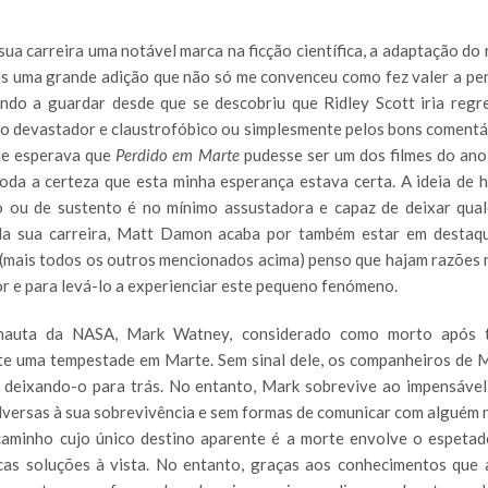
ua carreira uma notável marca na ficção científica, a adaptação do
ais uma grande adição que não só me convenceu como fez valer a pe
vindo a guardar desde que se descobriu que Ridley Scott iria regr
edo devastador e claustrofóbico ou simplesmente pelos bons comentá
que esperava que
Perdido em Marte
pudesse ser um dos filmes do ano
da a certeza que esta minha esperança estava certa. A ideia de 
 ou de sustento é no mínimo assustadora e capaz de deixar qua
 da sua carreira, Matt Damon acaba por também estar em destaq
 (mais todos os outros mencionados acima) penso que hajam razões 
or e para levá-lo a experienciar este pequeno fenómeno.
onauta da NASA, Mark Watney, considerado como morto após t
nte uma tempestade em Marte. Sem sinal dele, os companheiros de 
 deixando-o para trás. No entanto, Mark sobrevive ao impensável
versas à sua sobrevivência e sem formas de comunicar com alguém n
aminho cujo único destino aparente é a morte envolve o espeta
as soluções à vista. No entanto, graças aos conhecimentos que a