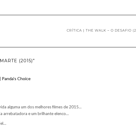
CRÍTICA | THE WALK – O DESAFIO (2
MARTE (2015)”
 Panda's Choice
vida alguma um dos melhores filmes de 2015…
ia arrebatadora e um brilhante elenco…
iel…