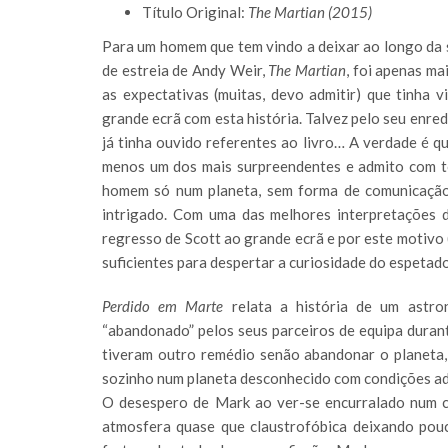
Título Original:
The Martian (2015)
Para um homem que tem vindo a deixar ao longo da s
de estreia de Andy Weir,
The Martian
, foi apenas m
as expectativas (muitas, devo admitir) que tinha 
grande ecrã com esta história. Talvez pelo seu enr
já tinha ouvido referentes ao livro… A verdade é 
menos um dos mais surpreendentes e admito com to
homem só num planeta, sem forma de comunicação
intrigado. Com uma das melhores interpretações
regresso de Scott ao grande ecrã e por este motivo
suficientes para despertar a curiosidade do espetad
Perdido em Marte
relata a história de um astr
“abandonado” pelos seus parceiros de equipa dura
tiveram outro remédio senão abandonar o planeta,
sozinho num planeta desconhecido com condições ad
O desespero de Mark ao ver-se encurralado num c
atmosfera quase que claustrofóbica deixando pouc