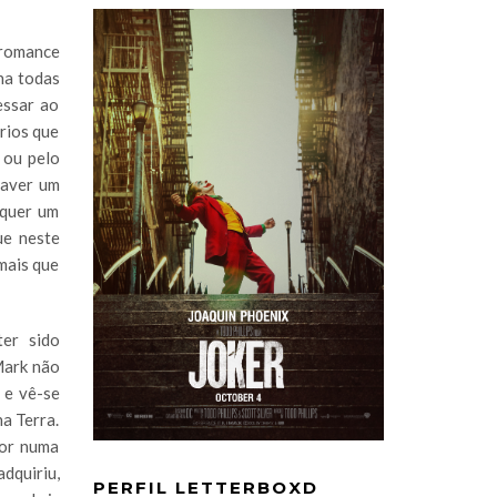
 romance
na todas
essar ao
rios que
 ou pelo
haver um
lquer um
ue neste
mais que
er sido
Mark não
 e vê-se
a Terra.
dor numa
dquiriu,
PERFIL LETTERBOXD