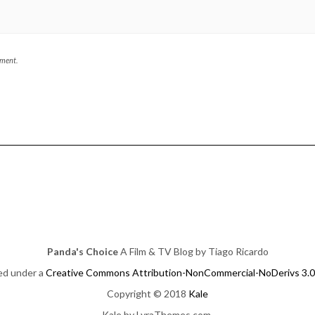
mment.
Panda's Choice
A Film & TV Blog by Tiago Ricardo
sed under a
Creative Commons Attribution-NonCommercial-NoDerivs 3.0
Copyright © 2018
Kale
Kale
by LyraThemes.com.