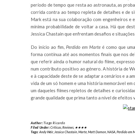
período de tempo que resta ao astronauta, as proba
corrida contra ao tempo repleta de detalhes e de s
Mark está na sua colaboração com engenheiros e e
mínima probabilidade de voltar a casa. Há que de
Jessica Chastain que enfrentam desafios e situações
Do início ao fim,
Perdido em Marte
é como que uma 
forma contínua até aos momentos finais que nos d
que referir ainda o humor natural do filme, expresso
num contributo positivo ao género. A história de W
e à capacidade deste de se adaptar a cenários e a a
vida de um só homem e uma história memorável em q
um daqueles filmes repletos de detalhes e curiosi
grande qualidade que prima tanto a nível de efeitos
Author:
Tiago Ricardo
Filed Under:
Críticas
,
Reviews
,
★★★★
Tags:
Andy Weir
,
Jessica Chastain
,
Marte
,
Matt Damon
,
NASA
,
Perdido em 