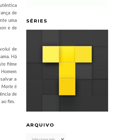
utêntica
rança de
ante uma
SÉRIES
mon e de
volui de
rama. Há
ste filme
do Homem
salvar a
m Marte
é
ência de
ao fim.
ARQUIVO
ARQUIVO