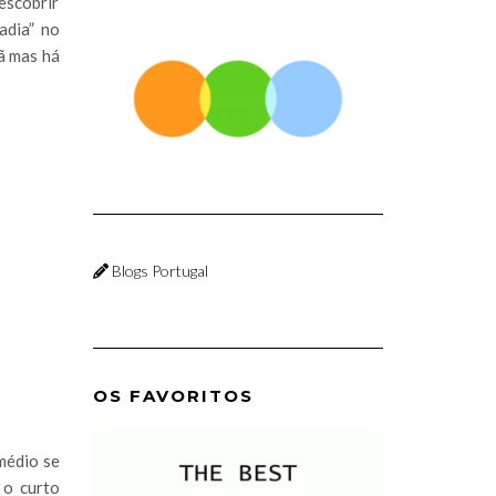
escobrir
adia” no
ã mas há
Blogs Portugal
OS FAVORITOS
médio se
 o curto