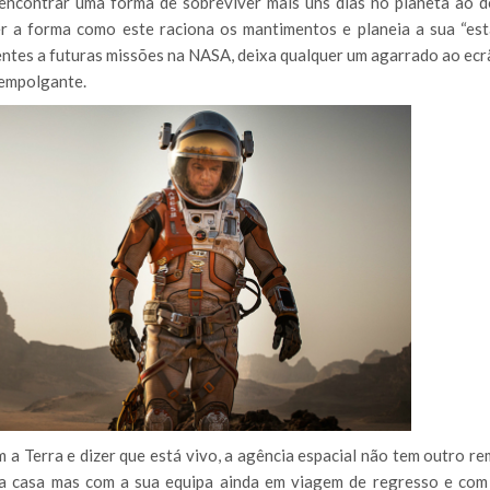
encontrar uma forma de sobreviver mais uns dias no planeta ao d
er a forma como este raciona os mantimentos e planeia a sua “est
ntes a futuras missões na NASA, deixa qualquer um agarrado ao ecr
 empolgante.
 Terra e dizer que está vivo, a agência espacial não tem outro re
ra casa mas com a sua equipa ainda em viagem de regresso e com