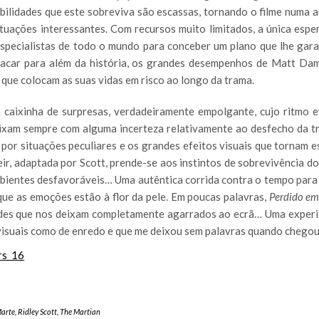
bilidades que este sobreviva são escassas, tornando o filme numa a
ituações interessantes. Com recursos muito limitados, a única espe
specialistas de todo o mundo para conceber um plano que lhe gar
stacar para além da história, os grandes desempenhos de Matt Da
 que colocam as suas vidas em risco ao longo da trama.
caixinha de surpresas, verdadeiramente empolgante, cujo ritmo e
eixam sempre com alguma incerteza relativamente ao desfecho da t
 por situações peculiares e os grandes efeitos visuais que tornam e
eir, adaptada por Scott, prende-se aos instintos de sobrevivência 
mbientes desfavoráveis… Uma autêntica corrida contra o tempo para 
ue as emoções estão à flor da pele. Em poucas palavras,
Perdido e
dades que nos deixam completamente agarrados ao ecrã… Uma experi
 visuais como de enredo e que me deixou sem palavras quando chegou 
Marte
,
Ridley Scott
,
The Martian