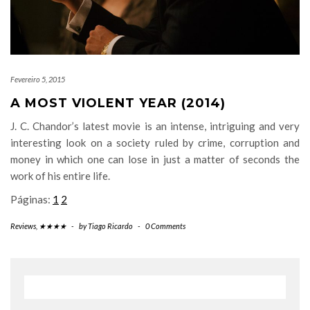
Fevereiro 5, 2015
A MOST VIOLENT YEAR (2014)
J. C. Chandor’s latest movie is an intense, intriguing and very
interesting look on a society ruled by crime, corruption and
money in which one can lose in just a matter of seconds the
work of his entire life.
Páginas:
1
2
Reviews
,
★★★★
-
by
Tiago Ricardo
-
0 Comments