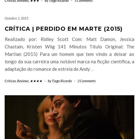
Críticas
,
Reviews
,
★★★
-
by
Tiago Ricardo
-
5 Comments
Outubro 1, 2015
CRÍTICA | PERDIDO EM MARTE (2015)
Realizado por: Ridley Scott Com: Matt Damon, Jessica
Chastain, Kristen Wiig 141 Minutos Título Original: The
Martian (2015) Para um homem que tem vindo a deixar ao
longo da sua carreira uma notável marca na ficção científica, a
adaptação do romance de estreia de Andy
…
Críticas
,
Reviews
,
★★★★
-
by
Tiago Ricardo
-
2 Comments