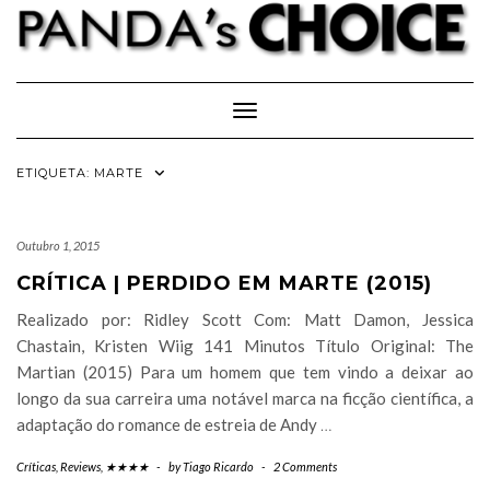
Skip
to
content
Toggle Navigation
ETIQUETA:
MARTE
Outubro 1, 2015
CRÍTICA | PERDIDO EM MARTE (2015)
Realizado por: Ridley Scott Com: Matt Damon, Jessica
Chastain, Kristen Wiig 141 Minutos Título Original: The
Martian (2015) Para um homem que tem vindo a deixar ao
longo da sua carreira uma notável marca na ficção científica, a
adaptação do romance de estreia de Andy
…
Críticas
,
Reviews
,
★★★★
-
by
Tiago Ricardo
-
2 Comments