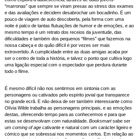
“marronas” que sempre se viram presas ao stress dos exames 
e das avaliações e decidem desabrochar um bocadinho. É um 
pouco de viagem de auto descoberta, pela forma com uma 
noite é palco de tantas flutuações de humor e de emoções, e ao 
mesmo tempo é um retrato dos receios da juventude, das 
dificuldades e também dos pequenos “filmes” que fazemos na 
nossa cabeça e do quão difícil é por vezes ser mais 
extrovertido. A cumplicidade entre as duas amigas acaba por 
ser o centro de toda a história, e talvez o ponto que cultiva logo 
uma ligação especial com o espectador que perdura durante 
todo o filme. 
É mesmo difícil não nos sentirmos em sintonia com as 
personagens ou cativados pelo espírito jovial que transparece 
no grande ecrã. E não deixa de ser também interessante como 
Olívia Wilde trabalha as personagens principais, e as emoções 
destas, oferecendo tempo para as conhecermos e para que 
estas se desenvolvam com naturalidade. 
Booksmart
sabe ser 
um 
coming of age 
cativante e natural com um carácter ligeiro e 
cómico que se sobressai nos momentos certos. Em relação ao 