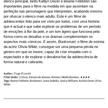
elenco principal, tanto Kaitlyn Dever e Beanie Feldstein são 
importantes para o filme na medida em que assentam na 
perfeição nas personagens que interpretam, acabando mesmo 
por ofuscar o elenco mais adulto. Este é um filme de 
adolescentes feito para ser visto por todos, com uma história 
que é actual e que sabe explorar os problemas de um período 
de emoções à flor da pele, e um tom ligeiro que funciona pela 
forma como os desafios e os dramas complementam os 
aspectos mais cómicos. 
E 
assim
, 
Booksmart
,
 o filme de estreia 
da actriz Olívia Wilde, consegue ser uma pequena pérola no 
género em que se insere, capaz de criar empatia com o 
espectador e de explorar o desabrochar da adolescência de 
forma natural e cativante.
Author:
Tiago Ricardo
Filed Under:
Críticas
,
Estreias da Semana
,
Reviews
,
Weekly Bamboo
,
★★★★
Tags:
Beanie Feldstein
,
Booksmart
,
Jason Sudeikis
,
Jessica Williams
,
Kaitlyn Dever
,
Olivia
Wilde