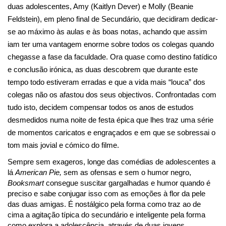
duas adolescentes, Amy (Kaitlyn Dever) e Molly (Beanie 
Feldstein), em pleno final de Secundário, que decidiram dedicar-
se ao máximo às aulas e às boas notas, achando que assim 
iam ter uma vantagem enorme sobre todos os colegas quando 
chegasse a fase da faculdade. Ora quase como destino fatídico 
e conclusão irónica, as duas descobrem que durante este 
tempo todo estiveram erradas e que a vida mais “louca” dos 
colegas não os afastou dos seus objectivos. Confrontadas com 
tudo isto, decidem compensar todos os anos de estudos 
desmedidos numa noite de festa épica que lhes traz uma série 
de momentos caricatos e engraçados e em que se sobressai o 
tom mais jovial e cómico do filme.
Sempre sem exageros, longe das comédias de adolescentes a 
lá 
American Pie
,
 sem as ofensas e sem o humor negro, 
Booksmart
consegue suscitar gargalhadas e humor quando é 
preciso e sabe conjugar isso com as emoções à flor da pele 
das duas amigas. É nostálgico pela forma como traz ao de 
cima a agitação típica do secundário e inteligente pela forma 
como explora a adolescência, através de duas jovens 