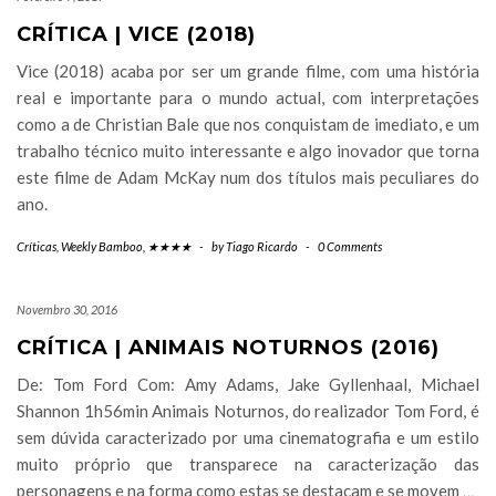
CRÍTICA | VICE (2018)
Vice (2018) acaba por ser um grande filme, com uma história
real e importante para o mundo actual, com interpretações
como a de Christian Bale que nos conquistam de imediato, e um
trabalho técnico muito interessante e algo inovador que torna
este filme de Adam McKay num dos títulos mais peculiares do
ano.
Críticas
,
Weekly Bamboo
,
★★★★
-
by
Tiago Ricardo
-
0 Comments
Novembro 30, 2016
CRÍTICA | ANIMAIS NOTURNOS (2016)
De: Tom Ford Com: Amy Adams, Jake Gyllenhaal, Michael
Shannon 1h56min Animais Noturnos, do realizador Tom Ford, é
sem dúvida caracterizado por uma cinematografia e um estilo
muito próprio que transparece na caracterização das
personagens e na forma como estas se destacam e se movem
…