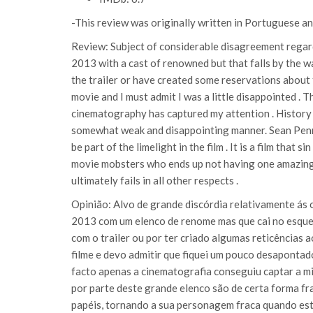
-This review was originally written in Portuguese a
Review: Subject of considerable disagreement regard
2013 with a cast of renowned but that falls by the w
the trailer or have created some reservations about th
movie and I must admit I was a little disappointed . 
cinematography has captured my attention . History 
somewhat weak and disappointing manner. Sean Penn fe
be part of the limelight in the film . It is a film tha
movie mobsters who ends up not having one amazing po
ultimately fails in all other respects .
Opinião: Alvo de grande discórdia relativamente ás 
2013 com um elenco de renome mas que cai no esqueci
com o trailer ou por ter criado algumas reticências a
filme e devo admitir que fiquei um pouco desapontad
facto apenas a cinematografia conseguiu captar a m
por parte deste grande elenco são de certa forma f
papéis, tornando a sua personagem fraca quando esta