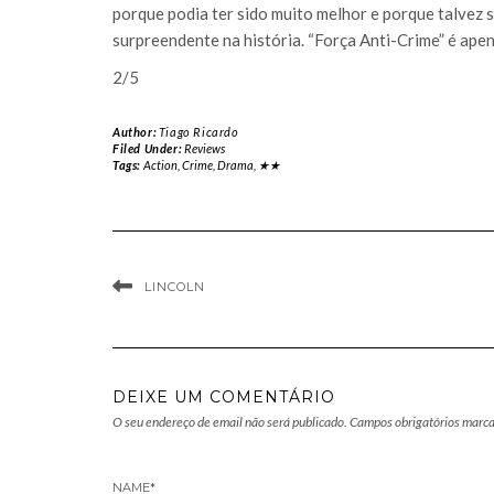
porque podia ter sido muito melhor e porque talvez 
surpreendente na história. “Força Anti-Crime” é ape
2/5
Author:
Tiago Ricardo
Filed Under:
Reviews
Tags:
Action
,
Crime
,
Drama
,
★★
LINCOLN
DEIXE UM COMENTÁRIO
O seu endereço de email não será publicado.
Campos obrigatórios marc
NAME
*