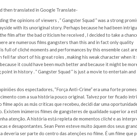
nd then translated in Google Translate-
ing the opinions of viewers , ” Gangster Squad ” was a strong promi
ayside with its unoriginal story. Perhaps because he had been intrig
e film after the bad criticism he received , I decided to take a chanc
There are numerous films gangsters than this and in fact only quality
is full of cliché moments and performances by this ensemble cast ar
ll far short of his great roles , making his weak character when it
t sin because it could have been much better and because it might be mor
int in history . ” Gangster Squad ” is just a movie to entertain and
opiniões dos espectadores, “Força Anti-Crime” era uma forte promes
mento com a sua história pouco original. Talvez por ter ficado int
o filme após as más críticas que recebeu, decidi dar uma oportunidad
o. Existem inúmeros filmes de gangsteres de qualidade superior a est
inha atenção. A história está repleta de momentos
cliché
e as interp
racas e desapontantes. Sean Penn esteve muito áquem dos seus gran
 deveria ser parte do centro das atenções no filme. É um filme que 