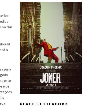
se for
ued by
e on this
e
 should
e of a
sa para
rigado
e a este
e e de
retações
des
peca
PERFIL LETTERBOXD