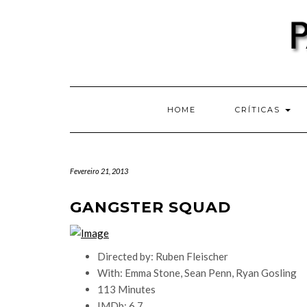
Skip
to
content
HOME
CRÍTICAS
Fevereiro 21, 2013
GANGSTER SQUAD
Directed by: Ruben Fleischer
With: Emma Stone, Sean Penn, Ryan Gosling
113 Minutes
IMDb: 6.7