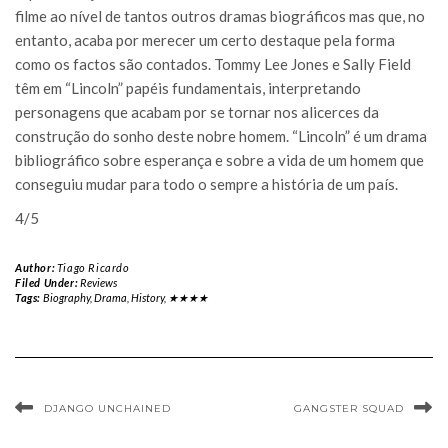
filme ao nível de tantos outros dramas biográficos mas que, no
entanto, acaba por merecer um certo destaque pela forma
como os factos são contados. Tommy Lee Jones e Sally Field
têm em “Lincoln” papéis fundamentais, interpretando
personagens que acabam por se tornar nos alicerces da
construção do sonho deste nobre homem. “Lincoln” é um drama
bibliográfico sobre esperança e sobre a vida de um homem que
conseguiu mudar para todo o sempre a história de um país.
4/5
Author:
Tiago Ricardo
Filed Under:
Reviews
Tags:
Biography
,
Drama
,
History
,
★★★★
DJANGO UNCHAINED
GANGSTER SQUAD