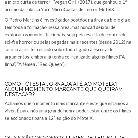
a micro curta de terror “Vegan Girl” (2017), que ganhou o 1º
prémio da rubrica Yorn MicroCurtas de Terror MotelX.
O Pedro Martins é investigador postdoc na área da biologia e
tem toda a formação nessa área, mas nuncad deixou de
explorar os mundos ficcionais, seja pela escrita de contos de
sci-fi e horror ou pelas pegadas mais recentes (desde 2012) na
sétima arte. Tem estado sobretudo ligado à escrita de
argumentos, embora já tenha co-realizado alguns filmes (“A
linha”, “A fêmea”, “Red Queen”).
COMO FOI ESTA JORNADA ATÉ AO MOTELX?
ALGUM MOMENTO MARCANTE QUE QUEIRAM
DESTACAR?
Achamos que o momento mais marcante é este que estamos a
viver. É para nós uma grande honra poder estar entre os filmes
seleccionados para a 12ª edição do MotelX.
QUAIS SÃO OS VOSSOS FILMES DE TERROR DE