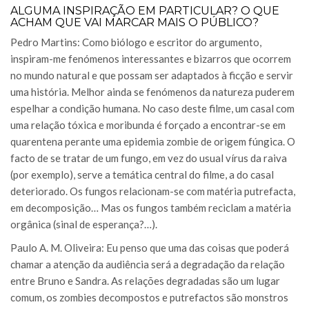
ALGUMA INSPIRAÇÃO EM PARTICULAR? O QUE
ACHAM QUE VAI MARCAR MAIS O PÚBLICO?
Pedro Martins: Como biólogo e escritor do argumento,
inspiram-me fenómenos interessantes e bizarros que ocorrem
no mundo natural e que possam ser adaptados à ficção e servir
uma história. Melhor ainda se fenómenos da natureza puderem
espelhar a condição humana. No caso deste filme, um casal com
uma relação tóxica e moribunda é forçado a encontrar-se em
quarentena perante uma epidemia zombie de origem fúngica. O
facto de se tratar de um fungo, em vez do usual vírus da raiva
(por exemplo), serve a temática central do filme, a do casal
deteriorado. Os fungos relacionam-se com matéria putrefacta,
em decomposição… Mas os fungos também reciclam a matéria
orgânica (sinal de esperança?…).
Paulo A. M. Oliveira: Eu penso que uma das coisas que poderá
chamar a atenção da audiência será a degradação da relação
entre Bruno e Sandra. As relações degradadas são um lugar
comum, os zombies decompostos e putrefactos são monstros