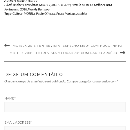
Author:
Tiago Ricardo
Filed Under:
Entrevistas
,
MOTELx
,
MOTELX 2018
,
Prémio MOTELX Melhor Curta
Portuguesa 2018
,
Weekly Bamboo
Tags:
Calipso
,
MOTELx
,
Paulo Oliveira
,
Pedro Martins
,
zombies
MOTELX 2018 | ENTREVISTA “ESPELHO MEU” COM HUGO PINTO
MOTELX 2018 | ENTREVISTA “O QUADRO” COM PAULO ARAÚJO
DEIXE UM COMENTÁRIO
O seu endereço de email não será publicado.
Campos obrigatórios marcados com
*
NAME
*
EMAIL ADDRESS
*