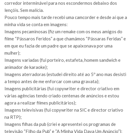
corredor interminável para nos escondermos debaixo dos
lençóis. Sem malícia.
Pouco tempo mais tarde recebi uma camcorder e desde aí que a
minha vida se conta em imagens:
Imagens pecaminosas (fiz um remake com os meus amigos do
filme “Pássaros Feridos” a que chamámos “Pássaras Feridas” e
em que eu fazia de um padre que se apaixonava por uma
mulher);
Imagens variadas (fui porteiro, estafeta, homem sandwich e
animador de karaoke);
Imagens aterradoras (estudei direito até ao 5º ano mas desisti
a tempo antes de me enforcar com uma gravata);
Imagens publicitárias (fui copywriter e director criativo em
várias agências tendo criado centenas de anúncios e estou
agora a realizar filmes publicitários);
Imagens televisivas (fui copywriter na SIC e director criativo
na RTP);
Imagens filhas da pub (criei e apresentei os programas de
televisão “Filho da Pub” e “A Minha Vida Dava Um Anúncio”);