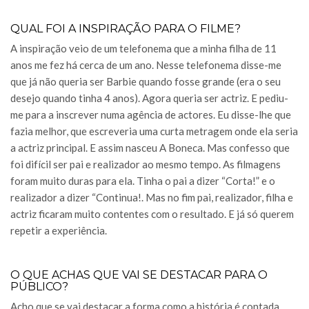
QUAL FOI A INSPIRAÇÃO PARA O FILME?
A inspiração veio de um telefonema que a minha filha de 11
anos me fez há cerca de um ano. Nesse telefonema disse-me
que já não queria ser Barbie quando fosse grande (era o seu
desejo quando tinha 4 anos). Agora queria ser actriz. E pediu-
me para a inscrever numa agência de actores. Eu disse-lhe que
fazia melhor, que escreveria uma curta metragem onde ela seria
a actriz principal. E assim nasceu A Boneca. Mas confesso que
foi difícil ser pai e realizador ao mesmo tempo. As filmagens
foram muito duras para ela. Tinha o pai a dizer “Corta!” e o
realizador a dizer “Continua!. Mas no fim pai, realizador, filha e
actriz ficaram muito contentes com o resultado. E já só querem
repetir a experiência.
O QUE ACHAS QUE VAI SE DESTACAR PARA O
PÚBLICO?
Acho que se vai destacar a forma como a história é contada,