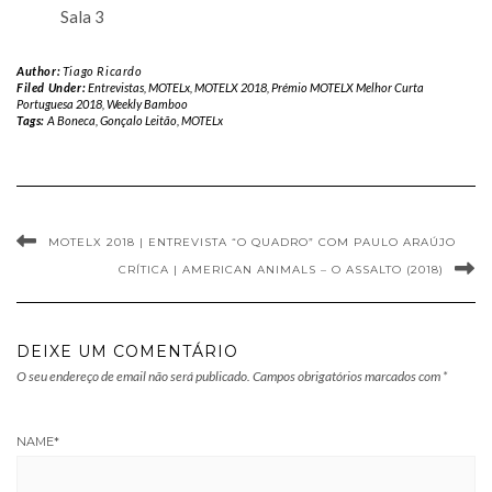
Sala 3
Author:
Tiago Ricardo
Filed Under:
Entrevistas
,
MOTELx
,
MOTELX 2018
,
Prémio MOTELX Melhor Curta
Portuguesa 2018
,
Weekly Bamboo
Tags:
A Boneca
,
Gonçalo Leitão
,
MOTELx
MOTELX 2018 | ENTREVISTA “O QUADRO” COM PAULO ARAÚJO
CRÍTICA | AMERICAN ANIMALS – O ASSALTO (2018)
DEIXE UM COMENTÁRIO
O seu endereço de email não será publicado.
Campos obrigatórios marcados com
*
NAME
*