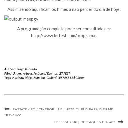
Assim sendo aqui ficam os filmes a não perder do dia de hoje!
A programação completa pode ser consultada em:
http://www.leffest.com/programa .
Author:
Tiago Ricardo
Filed Under:
Artigos
,
Festivais / Eventos
,
LEFFEST
Tags:
Hacksaw Ridge
,
Jean-Luc-Godard
,
LEFFEST
,
Mel Gibson
PASSATEMPO / CINEPOP | 1 BILHETE DUPLO PARA O FILME
"PSYCHO"
LEFFEST 2016 | DESTAQUES DIA #02