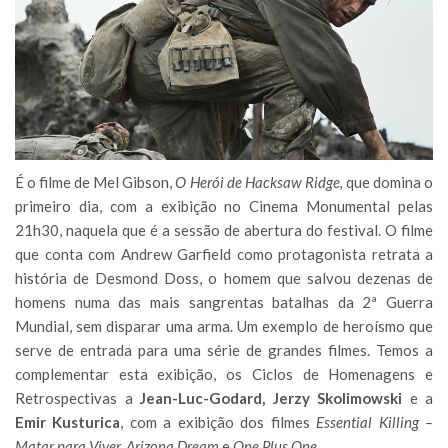
É o filme de Mel Gibson,
O Herói de Hacksaw Ridge,
que domina o
primeiro dia, com a exibição no Cinema Monumental pelas
21h30, naquela que é a sessão de abertura do festival. O filme
que conta com Andrew Garfield como protagonista retrata a
história de Desmond Doss, o homem que salvou dezenas de
homens numa das mais sangrentas batalhas da 2ª Guerra
Mundial, sem disparar uma arma. Um exemplo de heroísmo que
serve de entrada para uma série de grandes filmes. Temos a
complementar esta exibição, os Ciclos de Homenagens e
Retrospectivas a
Jean-Luc-Godard, Jerzy Skolimowski
e a
Emir Kusturica
, com a exibição dos filmes
Essential Killing –
Matar para Viver, Arizona Dream
e
One Plus One.