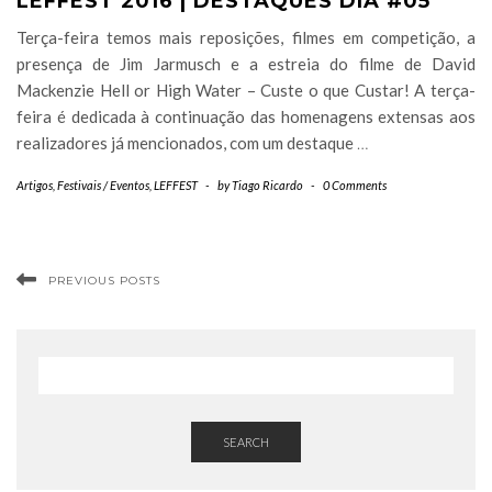
LEFFEST 2016 | DESTAQUES DIA #05
Terça-feira temos mais reposições, filmes em competição, a
presença de Jim Jarmusch e a estreia do filme de David
Mackenzie Hell or High Water – Custe o que Custar! A terça-
feira é dedicada à continuação das homenagens extensas aos
realizadores já mencionados, com um destaque
…
Artigos
,
Festivais / Eventos
,
LEFFEST
-
by
Tiago Ricardo
-
0 Comments
PREVIOUS POSTS
SEARCH