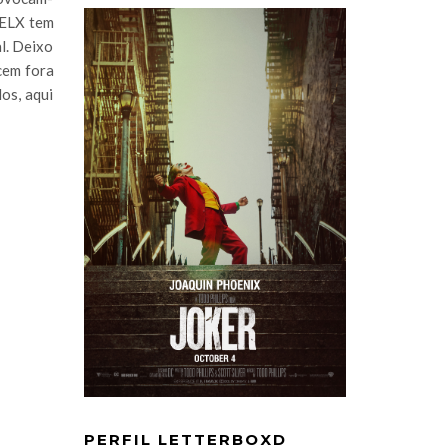
TELX tem
al. Deixo
cem fora
os, aqui
PERFIL LETTERBOXD