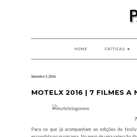
Skip
to
content
HOME
CRÍTICAS
Setembro 5, 2016
MOTELX 2016 | 7 FILMES A
7
Para os que já acompanham as edições do festi
escondida no programa. No meio de uma selecção di