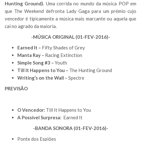
Hunting Ground)
. Uma corrida no mundo da música POP em
que The Weekend defronta Lady Gaga para um prémio cujo
vencedor é tipicamente a música mais marcante ou aquela que
cai no agrado da maioria.
-MÚSICA ORIGINAL (01-FEV-2016)-
Earned It –
Fifty Shades of Grey
Manta Ray –
Racing Extinction
Simple Song #3 –
Youth
Till It Happens to You –
The Hunting Ground
Writing’s on the Wall –
Spectre
PREVISÃO
O Vencedor:
Till It Happens to You
A Possível Surpresa:
Earned It
-BANDA SONORA (01-FEV-2016)-
Ponte dos Espiões