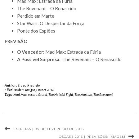
Mad Max: Estrada da Fúria
The Revenant – O Renascido
Perdido em Marte
Star Wars: O Despertar da Força
Ponte dos Espiões
PREVISÃO
O Vencedor:
Mad Max: Estrada da Fúria
A Possível Surpresa:
The Revenant – O Renascido
Author:
Tiago Ricardo
Filed Under:
Artigos
,
Oscars 2016
Tags:
Mad Max
,
oscars
,
Sound
,
The Hateful Eight
,
The Martian
,
The Revenant
ESTREIAS | 04 DE FEVEREIRO DE 2016
OSCARS 2016 | PREVISÕES: IMAGEM