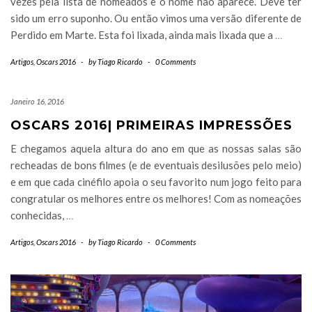
vezes pela lista de nomeados e o nome não aparece. Deve ter
sido um erro suponho. Ou então vimos uma versão diferente de
Perdido em Marte. Esta foi lixada, ainda mais lixada que a
…
Artigos
,
Oscars 2016
-
by
Tiago Ricardo
-
0 Comments
Janeiro 16, 2016
OSCARS 2016| PRIMEIRAS IMPRESSÕES
E chegamos aquela altura do ano em que as nossas salas são
recheadas de bons filmes (e de eventuais desilusões pelo meio)
e em que cada cinéfilo apoia o seu favorito num jogo feito para
congratular os melhores entre os melhores! Com as nomeações
conhecidas,
…
Artigos
,
Oscars 2016
-
by
Tiago Ricardo
-
0 Comments