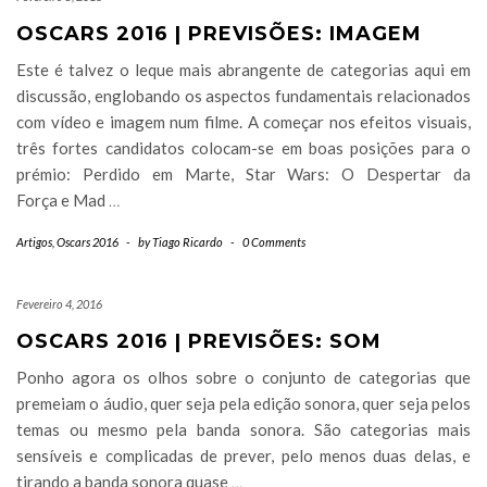
OSCARS 2016 | PREVISÕES: IMAGEM
Este é talvez o leque mais abrangente de categorias aqui em
discussão, englobando os aspectos fundamentais relacionados
com vídeo e imagem num filme. A começar nos efeitos visuais,
três fortes candidatos colocam-se em boas posições para o
prémio: Perdido em Marte, Star Wars: O Despertar da
Força e Mad
…
Artigos
,
Oscars 2016
-
by
Tiago Ricardo
-
0 Comments
Fevereiro 4, 2016
OSCARS 2016 | PREVISÕES: SOM
Ponho agora os olhos sobre o conjunto de categorias que
premeiam o áudio, quer seja pela edição sonora, quer seja pelos
temas ou mesmo pela banda sonora. São categorias mais
sensíveis e complicadas de prever, pelo menos duas delas, e
tirando a banda sonora quase
…