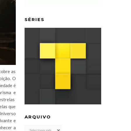
SÉRIES
cobre as
bição. O
iedade é
arisma e
estrelas
uelas que
Universo
ARQUIVO
ivante e
nhecer a
ARQUIVO