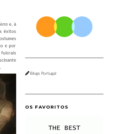
erro
e, à
s êxitos
 costumes
co e por
fulcrais
scinante
.
Blogs Portugal
OS FAVORITOS