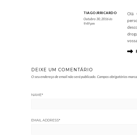
TIAGOJRRICARDO
Olá 
Outubro 30, 2016 às
pers
9:49 pm
desco
droga
vossa
DEIXE UM COMENTÁRIO
O seu endereço de email não será publicado.
Campos obrigatórios marc
NAME
*
EMAIL ADDRESS
*