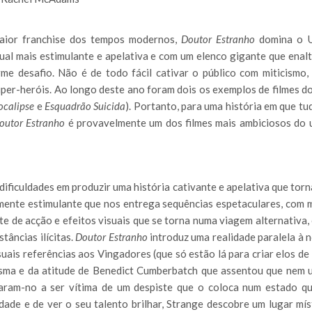
aior franchise dos tempos modernos,
Doutor Estranho
domina o 
ual mais estimulante e apelativa e com um elenco gigante que enal
rme desafio. Não é de todo fácil cativar o público com miticismo,
uper-heróis. Ao longo deste ano foram dois os exemplos de filmes d
ocalipse
e
Esquadrão Suicida
). Portanto, para uma história em que tu
outor Estranho
é provavelmente um dos filmes mais ambiciosos do 
ificuldades em produzir uma história cativante e apelativa que tor
mente estimulante que nos entrega sequências espetaculares, com m
 de acção e efeitos visuais que se torna numa viagem alternativa,
tâncias ilícitas.
Doutor Estranho
introduz uma realidade paralela à 
uais referências aos Vingadores (que só estão lá para criar elos de
risma e da atitude de Benedict Cumberbatch que assentou que nem 
aram-no a ser vítima de um despiste que o coloca num estado q
dade e de ver o seu talento brilhar, Strange descobre um lugar mís