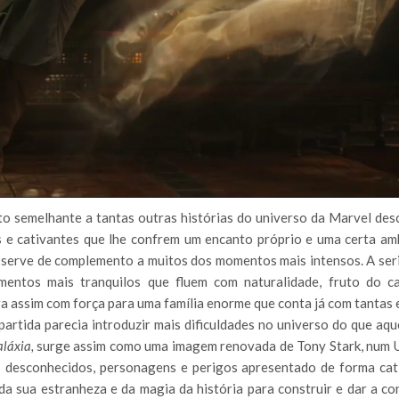
to semelhante a tantas outras histórias do universo da Marvel des
es e cativantes que lhe confrem um encanto próprio e uma certa am
serve de complemento a muitos dos momentos mais intensos. A ser
mentos mais tranquilos que fluem com naturalidade, fruto do c
a assim com força para uma família enorme que conta já com tantas 
 partida parecia introduzir mais dificuldades no universo do que aq
láxia,
surge assim como uma imagem renovada de Tony Stark, num 
s desconhecidos, personagens e perigos apresentado de forma cat
 da sua estranheza e da magia da história para construir e dar a co