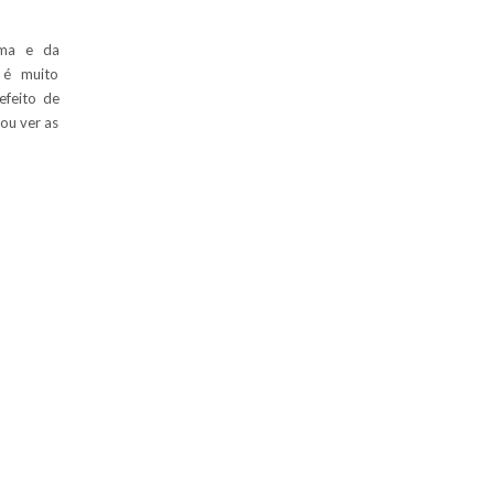
sma e da
 é muito
efeito de
vou ver as