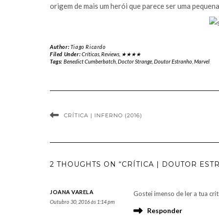
origem de mais um herói que parece ser uma pequena 
Author:
Tiago Ricardo
Filed Under:
Críticas
,
Reviews
,
★★★★
Tags:
Benedict Cumberbatch
,
Doctor Strange
,
Doutor Estranho
,
Marvel
CRÍTICA | INFERNO (2016)
2 THOUGHTS ON “CRÍTICA | DOUTOR ESTR
JOANA VARELA
Gostei imenso de ler a tua cri
Outubro 30, 2016 às 1:14 pm
Responder