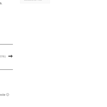
a.
016)
este 🙂