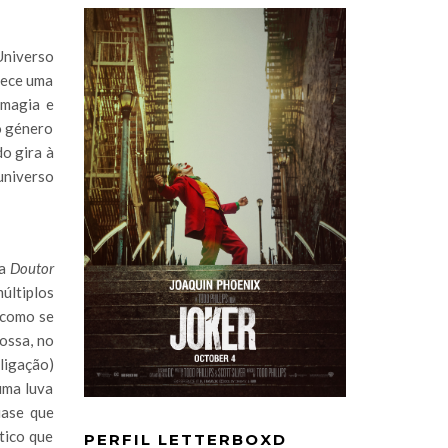
Universo
tece uma
 magia e
o género
do gira à
universo
na
Doutor
últiplos
 como se
nossa, no
 ligação)
uma luva
uase que
tico que
PERFIL LETTERBOXD