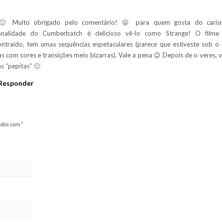
🙂 Muito obrigado pelo comentário! 😛 para quem gosta do cari
onalidade do Cumberbatch é delicioso vê-lo como Strange! O filme
ntraído, tem umas sequências espetaculares (parece que estiveste sob o 
s com cores e transições meio bizarras). Vale a pena 😉 Depois de o veres, 
s “pepitas” 🙂
Responder
ados com
*