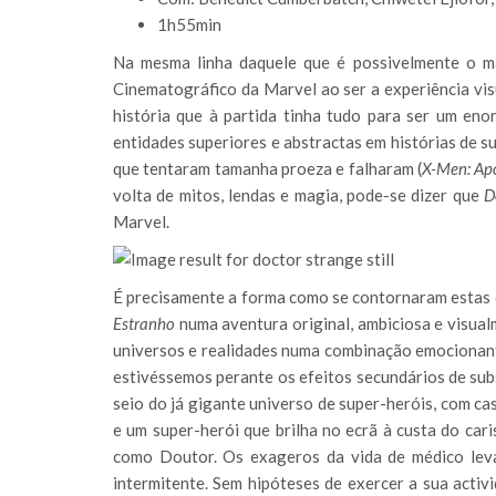
1h55min
Na mesma linha daquele que é possivelmente o m
Cinematográfico da Marvel ao ser a experiência vis
história que à partida tinha tudo para ser um eno
entidades superiores e abstractas em histórias de s
que tentaram tamanha proeza e falharam (
X-Men: Ap
volta de mitos, lendas e magia, pode-se dizer que
D
Marvel.
É precisamente a forma como se contornaram estas d
Estranho
numa aventura original, ambiciosa e visual
universos e realidades numa combinação emocionante
estivéssemos perante os efeitos secundários de subs
seio do já gigante universo de super-heróis, com cas
e um super-herói que brilha no ecrã à custa do ca
como Doutor. Os exageros da vida de médico lev
intermitente. Sem hipóteses de exercer a sua activi