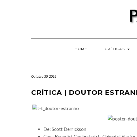
Skip
to
content
HOME
CRÍTICAS
Outubro 30, 2016
CRÍTICA | DOUTOR ESTRAN
De: Scott Derrickson
Com: Benedict Cumberbatch, Chiwetel Ejiofo