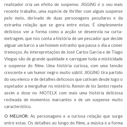
realizador cria um efeito de suspense.
JIGGING
é o seu mais
recente trabalho, uma espécie de thriller com algum suspense
pelo meio, derivado de duas personagens peculiares e da
estranha relação que se gera entre estas. É simplesmente
delicioso ver a forma como a acção se desenrola na curta-
metragem, que nos conta a história de um pescador que decide
alguar um barco a um homem estranho que passa o dia a comer
tremoços. As interepretações de José Carlos Garcia e de Tiago
Viegas são de grande qualidade e carregam toda a misticidade
e suspense do filme. Uma história curiosa, com uma tensão
crescente e um humor negro muito súbtil.
JIGGING
tira partido
do seu elenco e de detalhes delicosos que cativam desde logo o
espetador a mergulhar no mistério.
Ramón de los Santos
repete
assim a dose no MOTELX com mais uma história deliciosa
recheada de momentos marcantes e de um suspense muito
característico.
O MELHOR:
As personagens e a curiosa relação que surge
entre estas. Os detalhes ao longo do filme, a música e a forma