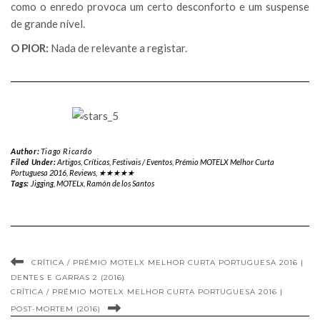
como o enredo provoca um certo desconforto e um suspense
de grande nível.
O PIOR:
Nada de relevante a registar.
Author:
Tiago Ricardo
Filed Under:
Artigos
,
Críticas
,
Festivais / Eventos
,
Prémio MOTELX Melhor Curta
Portuguesa 2016
,
Reviews
,
★★★★★
Tags:
Jigging
,
MOTELx
,
Ramón de los Santos
CRÍTICA / PRÉMIO MOTELX MELHOR CURTA PORTUGUESA 2016 |
DENTES E GARRAS 2 (2016)
CRÍTICA / PRÉMIO MOTELX MELHOR CURTA PORTUGUESA 2016 |
POST-MORTEM (2016)