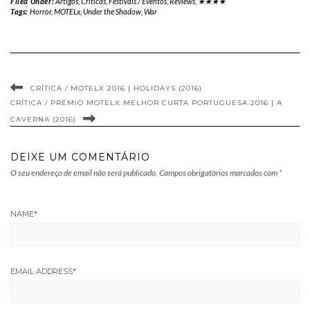
Filed Under:
Artigos
,
Críticas
,
Festivais / Eventos
,
Reviews
,
★★★★
Tags:
Horror
,
MOTELx
,
Under the Shadow
,
War
CRÍTICA / MOTELX 2016 | HOLIDAYS (2016)
CRÍTICA / PRÉMIO MOTELX MELHOR CURTA PORTUGUESA 2016 | A
CAVERNA (2016)
DEIXE UM COMENTÁRIO
O seu endereço de email não será publicado.
Campos obrigatórios marcados com
*
NAME
*
EMAIL ADDRESS
*