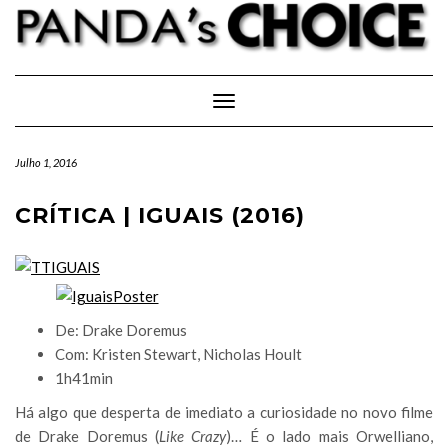
Skip
to
content
Toggle Navigation
Julho 1, 2016
CRÍTICA | IGUAIS (2016)
De: Drake Doremus
Com: Kristen Stewart, Nicholas Hoult
1h41min
Há algo que desperta de imediato a curiosidade no novo filme
de Drake Doremus (
Like Crazy
)… É o lado mais Orwelliano,