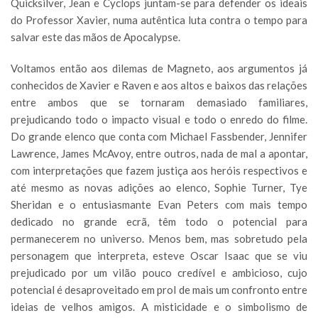
Quicksilver, Jean e Cyclops juntam-se para defender os ideais
do Professor Xavier, numa autêntica luta contra o tempo para
salvar este das mãos de Apocalypse.
Voltamos então aos dilemas de Magneto, aos argumentos já
conhecidos de Xavier e Raven e aos altos e baixos das relações
entre ambos que se tornaram demasiado familiares,
prejudicando todo o impacto visual e todo o enredo do filme.
Do grande elenco que conta com Michael Fassbender, Jennifer
Lawrence, James McAvoy, entre outros, nada de mal a apontar,
com interpretações que fazem justiça aos heróis respectivos e
até mesmo as novas adições ao elenco, Sophie Turner, Tye
Sheridan e o entusiasmante Evan Peters com mais tempo
dedicado no grande ecrã, têm todo o potencial para
permanecerem no universo. Menos bem, mas sobretudo pela
personagem que interpreta, esteve Oscar Isaac que se viu
prejudicado por um vilão pouco credível e ambicioso, cujo
potencial é desaproveitado em prol de mais um confronto entre
ideias de velhos amigos. A misticidade e o simbolismo de