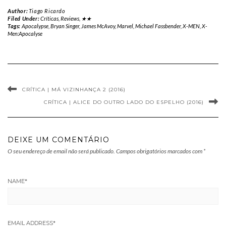
Author:
Tiago Ricardo
Filed Under:
Críticas
,
Reviews
,
★★
Tags:
Apocalypse
,
Bryan Singer
,
James McAvoy
,
Marvel
,
Michael Fassbender
,
X-MEN
,
X-
Men:Apocalyse
CRÍTICA | MÁ VIZINHANÇA 2 (2016)
CRÍTICA | ALICE DO OUTRO LADO DO ESPELHO (2016)
DEIXE UM COMENTÁRIO
O seu endereço de email não será publicado.
Campos obrigatórios marcados com
*
NAME
*
EMAIL ADDRESS
*