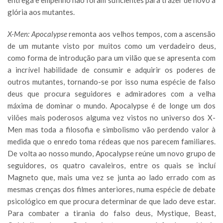
entrega e empenho não foram suficientes para trazer de novo a
glória aos mutantes.
X-Men: Apocalypse
remonta aos velhos tempos, com a ascensão
de um mutante visto por muitos como um verdadeiro deus,
como forma de introdução para um vilão que se apresenta com
a incrível habilidade de consumir e adquirir os poderes de
outros mutantes, tornando-se por isso numa espécie de falso
deus que procura seguidores e admiradores com a velha
máxima de dominar o mundo. Apocalypse é de longe um dos
vilões mais poderosos alguma vez vistos no universo dos X-
Men mas toda a filosofia e simbolismo vão perdendo valor à
medida que o enredo toma rédeas que nos parecem familiares.
De volta ao nosso mundo, Apocalypse reúne um novo grupo de
seguidores, os quatro cavaleiros, entre os quais se incluí
Magneto que, mais uma vez se junta ao lado errado com as
mesmas crenças dos filmes anteriores, numa espécie de debate
psicológico em que procura determinar de que lado deve estar.
Para combater a tirania do falso deus, Mystique, Beast,