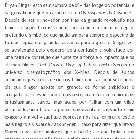
Bryan Singer está sem sombra de dúvidas longe do potencial e
da genialidade que o caracterizou n’
Os Suspeitos do Costume…
Depois de ser o inovador por trás da grande revolução nos
filmes de super-heróis, com histórias com um tom mais negro,
profundo e simbólico que mudaram para sempre o espectro da
fórmula típica dos grandes estúdios para o género, Singer vê-
se atraiçoado pelo exagero, pela confusão e sobretudo por
uma falta de conteúdo que sustente a força e o impacto que os
últimos filmes (
First Class
e
Days of Future Past
) tiveram no
universo cinematográfico dos X-Men. Depois de êxitos
aclamados pela crítica e outros filmes não tão bem-sucedidos,
eis que Singer aposta em grande, de forma ambiciosa e
arrojada, para levar todo o universo para um novo rumo, mais
entusiasmante talvez, mas acaba por falhar com um vilão
desmedido, uma história pouco envolvente e cativante e um
exagero a nível visual que depressa nos faz lembrar o estilo
mais negro e visual de Zack Snyder. É caso para dizer que Bryan
Singer teve ‘olhos maiores que a barriga’ e que toda a sua