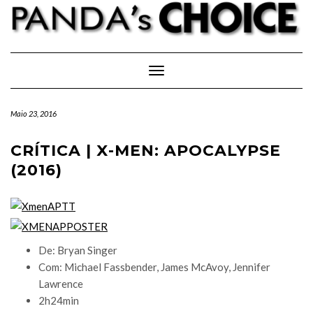
Skip
to
content
Toggle Navigation
Maio 23, 2016
CRÍTICA | X-MEN: APOCALYPSE
(2016)
De: Bryan Singer
Com: Michael Fassbender, James McAvoy, Jennifer
Lawrence
2h24min