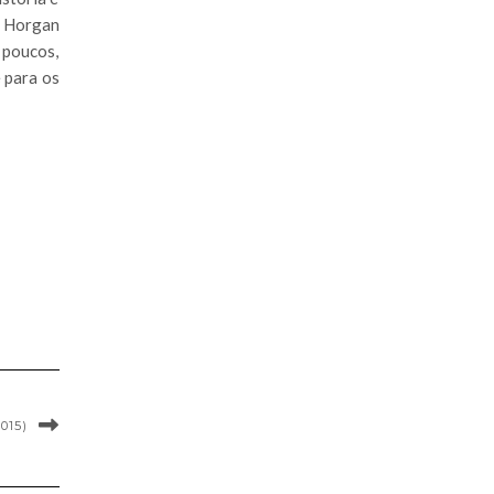
n Horgan
 poucos,
e para os
015)