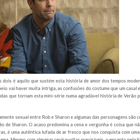
os dois é aquilo que sustém esta história de amor dos tempos mode
meio vai haver muita intriga, as confusões do costume que um casal 
tidas que tornam esta mini-série numa agradável história de Verão p
altamente sexual entre Rob e Sharon e algumas das personagens são 
mão de Sharon. O acaso predomina a cena e vergonha é coisa que nã
as, é uma autêntica lufada de ar fresco que nos conquista com uma
rama. Mesmo com algumas reviravoltas previsíveis, o encanto pela hi