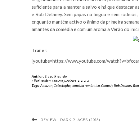
suficiente para a manter a salvo e há que destacar 
e Rob Delaney. Sem papas na língua e sem rodeios,
enquanto mantém activo o ânimo da primeira semana.
amantes da comédia e com um aroma a Verão do início
Trailer:
[youtube=https://www.youtube.com/watch?v=bfcca
Author:
Tiago Ricardo
Filed Under:
Críticas
,
Reviews
,
★★★★
Tags:
Amazon
,
Catastophe
,
comédia romântica
,
Comedy
,
Rob Delaney
,
Rom
REVIEW | DARK PLACES (2015)