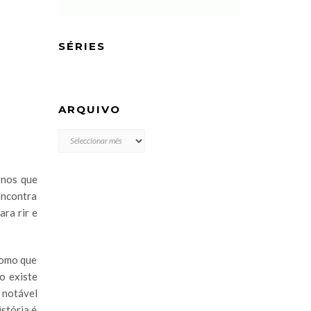
SÉRIES
ARQUIVO
ARQUIVO
rnos que
encontra
ara rir e
como que
o existe
 notável
stória é