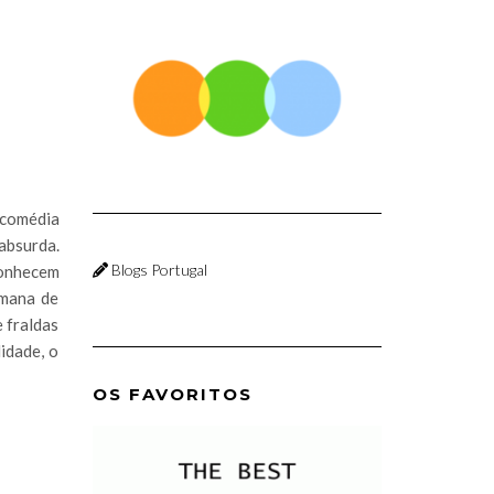
 comédia
absurda.
Blogs Portugal
conhecem
emana de
e fraldas
idade, o
OS FAVORITOS