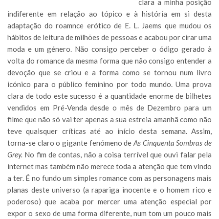
clara a minha posição
indiferente em relação ao tópico e à história em si desta
adaptação do roamnce erótico de E. L. Jaems que mudou os
hábitos de leitura de milhões de pessoas e acabou por cirar uma
moda e um género. Não consigo perceber o ódigo gerado à
volta do romance da mesma forma que não consigo entender a
devoção que se criou e a forma como se tornou num livro
icónico para o público feminino por todo mundo. Uma prova
clara de todo este sucesso é a quantidade enorme de bilhetes
vendidos em Pré-Venda desde o mês de Dezembro para um
filme que não só vai ter apenas a sua estreia amanhã como não
teve quaisquer críticas até ao início desta semana. Assim,
torna-se claro o gigante fenómeno de
As Cinquenta Sombras de
Grey.
No fim de contas, não a coisa terrível que ouvi falar pela
internet mas também não merece toda a atenção que tem vindo
a ter. É no fundo um simples romance com as personagens mais
planas deste universo (a rapariga inocente e o homem rico e
poderoso) que acaba por mercer uma atenção especial por
expor o sexo de uma forma diferente, num tom um pouco mais