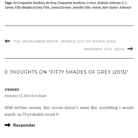
Tags:
As Cinquenta Sombras de Grey
,
Cinquenta Sombras
,
Crítica
,
Dakota Johnson
,
E. L.
James
,
Fifty Shades of Grey
,
Film
,
Jamie Dornan
,
Jennifer Ehle
,
review
,
Sam Taylor-Johnson
THE SPONGEBOB MOVIE: SPONGE OUT OF WATER (2015)
INHERENT VICE (2014)
0 THOUGHTS ON “FIFTY SHADES OF GREY (2015)”
VINNIEH
Fevereiro 11, 2015 às 4:26 pm
Well-written review, this movie doesn’t seem like something I would
watch, so I’ll probably avoid it.
Responder