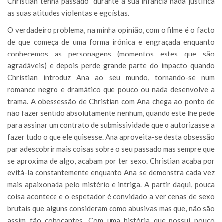
Christian tenha passado durante a sua infância nada justifica
as suas atitudes violentas e egoístas.
O verdadeiro problema, na minha opinião, com o filme é o facto
de que começa de uma forma irónica e engraçada enquanto
conhecemos as personagens (momentos estes que são
agradáveis) e depois perde grande parte do impacto quando
Christian introduz Ana ao seu mundo, tornando-se num
romance negro e dramático que pouco ou nada desenvolve a
trama. A obessessão de Christian com Ana chega ao ponto de
não fazer sentido absolutamente nenhum, quando este lhe pede
para assinar um contrato de submissividade que o autorizasse a
fazer tudo o que ele quisesse. Ana aproveita-se desta obsessão
par adescobrir mais coisas sobre o seu passado mas sempre que
se aproxima de algo, acabam por ter sexo. Christian acaba por
evitá-la constantemente enquanto Ana se demonstra cada vez
mais apaixonada pelo mistério e intriga. A partir daqui, pouca
coisa acontece e o espetador é convidado a ver cenas de sexo
brutais que alguns consideram como abusivas mas que, não são
assim tão cohocantes. Com uma história que possuí pouco