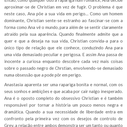
Então, como qualquer outra rapariga num romance, Ana decide
aproximar-se de Christian em vez de fugir. O problema é que
neste caso, Ana põe a sua vida em perigo… Como um homem
dominante, Christian sente-se estranho ao fascinar-se com a
forma como Ana vê o mundo, para além de se sentir claramente
atraído pela sua aparência. Quando finalmente admite que a
quer e que a deseja na sua vida, Christian convida-a para o
único tipo de relação que ele conhece, conduzindo Ana para
uma vida demasiado peculiar e perigosa. E assim Ana passa de
inocente a curiosa enquanto descobre cada vez mais coisas
sobre o passado negro de Chrstian, envolvendo-se demasiado
numa obsessão que a pode pôr em perigo.
Anastasia aparenta ser uma rapariga bonita e normal, com os
seus sonhos e ambições e que acaba por cair nalgo inesperado.
Ana é o oposto completo do obsessivo Christian e é também
responsável por tornar a história um pouco menos negra e
dramática. Quando a sua necessidade de liberdade entra em
confronto pela primeira vez com os desejos de controlo de
Grey, a relação entre ambos demonstra ser um tanto ou quanto