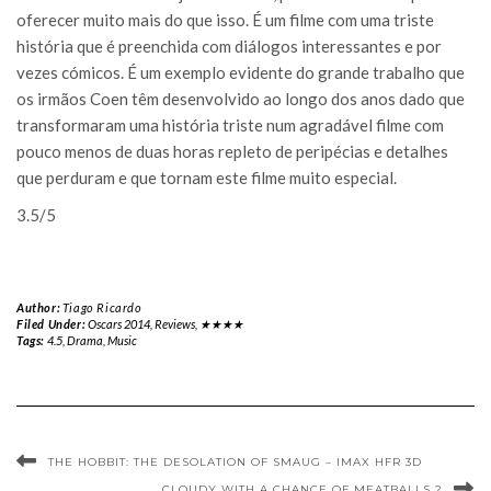
oferecer muito mais do que isso. É um filme com uma triste
história que é preenchida com diálogos interessantes e por
vezes cómicos. É um exemplo evidente do grande trabalho que
os irmãos Coen têm desenvolvido ao longo dos anos dado que
transformaram uma história triste num agradável filme com
pouco menos de duas horas repleto de peripécias e detalhes
que perduram e que tornam este filme muito especial.
3.5/5
Author:
Tiago Ricardo
Filed Under:
Oscars 2014
,
Reviews
,
★★★★
Tags:
4.5
,
Drama
,
Music
THE HOBBIT: THE DESOLATION OF SMAUG – IMAX HFR 3D
CLOUDY WITH A CHANCE OF MEATBALLS 2