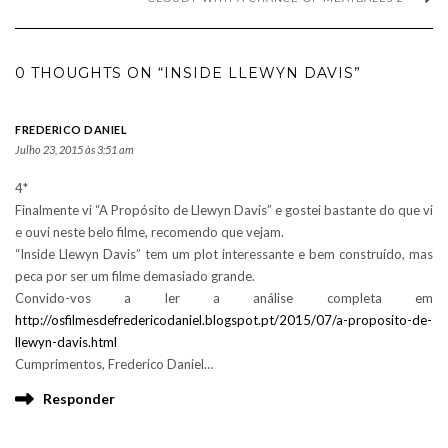
0 THOUGHTS ON “INSIDE LLEWYN DAVIS”
FREDERICO DANIEL
Julho 23, 2015 às 3:51 am
4*
Finalmente vi “A Propósito de Llewyn Davis” e gostei bastante do que vi
e ouvi neste belo filme, recomendo que vejam.
“Inside Llewyn Davis” tem um plot interessante e bem construído, mas
peca por ser um filme demasiado grande.
Convido-vos a ler a análise completa em
http://osfilmesdefredericodaniel.blogspot.pt/2015/07/a-proposito-de-
llewyn-davis.html
Cumprimentos, Frederico Daniel…
Responder