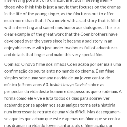
interesting portrait of a difficult life . But if desenganem –
those who think this is just a movie that focuses on the dramas
in the life of the young singer, as the film turns out to offer
much more than that . It’s a movie with a sad story that is filled
with interesting and sometimes humorous dialogues . This is a
clear example of the great work that the Coen brothers have
developed over the years since it became a sad story in an
enjoyable movie with just under two hours full of adventures
and details that linger and make this very special film.
Opinião: O novo filme dos irmãos Coen acaba por ser mais uma
confirmação do seu talento no mundo do cinema. É um filme
simples sobre uma semana na vida de um jovem cantor de
música
folk
nos anos 60.
Inside Llewyn Davis
é sobre as
peripécias da vida deste homem e das pessoas que o rodeiam. A
forma como ele vive e luta todos os dias para sobreviver,
acabando por se apoiar nos seus amigos torna esta história
num interessante retrato de uma vida difícil. Mas desenganem-
se aqueles que acham que este é apenas um filme que se centra
nos dramas na vida do jovem cantor, pois o filme acaba por