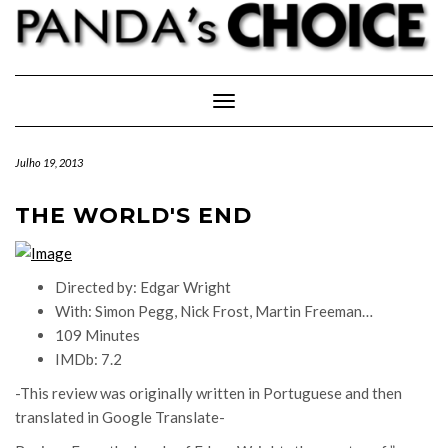
Skip
to
content
Toggle Navigation
Julho 19, 2013
THE WORLD'S END
Directed by: Edgar Wright
With: Simon Pegg, Nick Frost, Martin Freeman…
109 Minutes
IMDb: 7.2
-This review was originally written in Portuguese and then
translated in Google Translate-