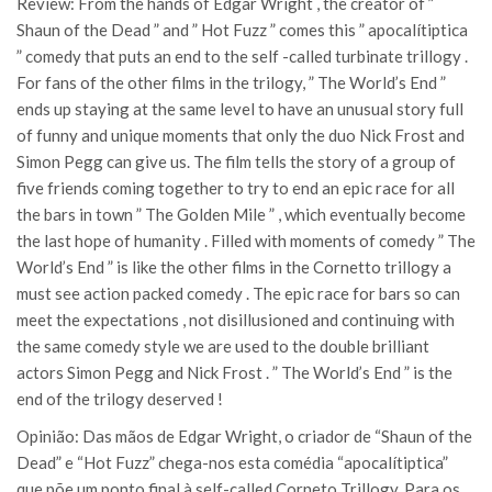
Review: From the hands of Edgar Wright , the creator of ”
Shaun of the Dead ” and ” Hot Fuzz ” comes this ” apocalítiptica
” comedy that puts an end to the self -called turbinate trillogy .
For fans of the other films in the trilogy, ” The World’s End ”
ends up staying at the same level to have an unusual story full
of funny and unique moments that only the duo Nick Frost and
Simon Pegg can give us. The film tells the story of a group of
five friends coming together to try to end an epic race for all
the bars in town ” The Golden Mile ” , which eventually become
the last hope of humanity . Filled with moments of comedy ” The
World’s End ” is like the other films in the Cornetto trillogy a
must see action packed comedy . The epic race for bars so can
meet the expectations , not disillusioned and continuing with
the same comedy style we are used to the double brilliant
actors Simon Pegg and Nick Frost . ” The World’s End ” is the
end of the trilogy deserved !
Opinião: Das mãos de Edgar Wright, o criador de “Shaun of the
Dead” e “Hot Fuzz” chega-nos esta comédia “apocalítiptica”
que põe um ponto final à self-called Corneto Trillogy. Para os