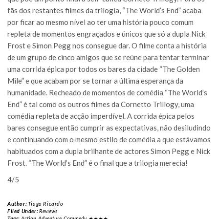
fãs dos restantes filmes da trilogia, “The World’s End” acaba
por ficar ao mesmo nível ao ter uma história pouco comum
repleta de momentos engraçados e únicos que só a dupla Nick
Frost e Simon Pegg nos consegue dar. O filme conta a história
de um grupo de cinco amigos que se reúne para tentar terminar
uma corrida épica por todos os bares da cidade “The Golden
Mile” e que acabam por se tornar a última esperança da
humanidade. Recheado de momentos de comédia “The World’s
End” é tal como os outros filmes da Cornetto Trillogy, uma
comédia repleta de acção imperdível. A corrida épica pelos
bares consegue então cumprir as expectativas, não desiludindo
e continuando com o mesmo estilo de comédia a que estávamos
habituados com a dupla brilhante de actores Simon Pegg e Nick
Frost. “The World’s End” é o final que a trilogia merecia!
4/5
Author:
Tiago Ricardo
Filed Under:
Reviews
Tags:
Action
,
Adventure
,
Commedy
,
★★★★