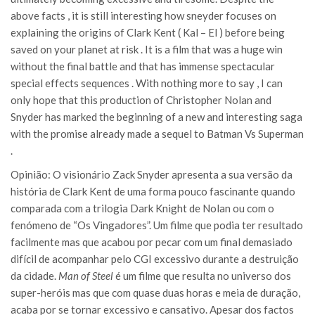
above facts , it is still interesting how sneyder focuses on
explaining the origins of Clark Kent ( Kal – El ) before being
saved on your planet at risk . It is a film that was a huge win
without the final battle and that has immense spectacular
special effects sequences . With nothing more to say , I can
only hope that this production of Christopher Nolan and
Snyder has marked the beginning of a new and interesting saga
with the promise already made a sequel to Batman Vs Superman
.
Opinião: O visionário Zack Snyder apresenta a sua versão da
história de Clark Kent de uma forma pouco fascinante quando
comparada com a trilogia Dark Knight de Nolan ou com o
fenómeno de “Os Vingadores”. Um filme que podia ter resultado
facilmente mas que acabou por pecar com um final demasiado
difícil de acompanhar pelo CGI excessivo durante a destruição
da cidade.
Man of Steel
é um filme que resulta no universo dos
super-heróis mas que com quase duas horas e meia de duração,
acaba por se tornar excessivo e cansativo. Apesar dos factos