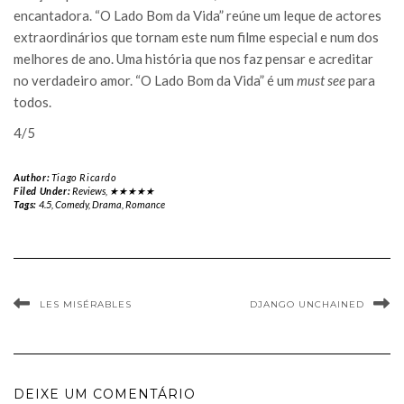
encantadora. “O Lado Bom da Vida” reúne um leque de actores
extraordinários que tornam este num filme especial e num dos
melhores de ano. Uma história que nos faz pensar e acreditar
no verdadeiro amor. “O Lado Bom da Vida” é um
must see
para
todos.
4/5
Author:
Tiago Ricardo
Filed Under:
Reviews
,
★★★★★
Tags:
4.5
,
Comedy
,
Drama
,
Romance
LES MISÉRABLES
DJANGO UNCHAINED
DEIXE UM COMENTÁRIO