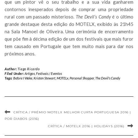
que um pintor vê o seu trabalho e a sua vida ganharem
contornos inesperados depois de comprar uma propriedade
rural com um passado misterioso.
The Devil’s Candy
é o último
grande destaque desta edição do MOTELX, exibido às 21h45
na Sala Manoel de Oliveira. Uma cerimónia de encerramento
que põe fim à décima edição de um dos festivais que mais furor
tem causado em Portugale que tem muito mais para dar nos
próximos anos.
Author:
Tiago Ricardo
Filed Under:
Artigos
,
Festivais / Eventos
Tags:
Before I Wake
,
Kristen Stewart
,
MOTELx
,
Personal Shopper
,
The Devil's Candy
CRÍTICA / PRÉMIO MOTELX MELHOR CURTA PORTUGUESA 2016 |
POR DIABOS (2016)
CRÍTICA / MOTELX 2016 | HOLIDAYS (2016)