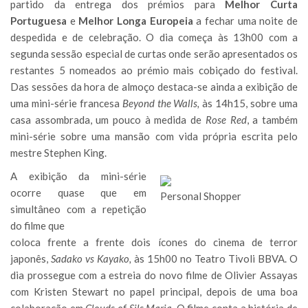
partido da entrega dos prémios para
Melhor Curta
Portuguesa
e
Melhor Longa Europeia
a fechar uma noite de
despedida e de celebração. O dia começa às 13h00 com a
segunda sessão especial de curtas onde serão apresentados os
restantes 5 nomeados ao prémio mais cobiçado do festival.
Das sessões da hora de almoço destaca-se ainda a exibição de
uma mini-série francesa
Beyond the Walls,
às
14h15, sobre uma
casa assombrada, um pouco à medida de
Rose Red
, a também
mini-série sobre uma mansão com vida própria escrita pelo
mestre Stephen King.
A exibição da mini-série
ocorre quase que em
Personal Shopper
simultâneo com a repetição
do filme que
coloca frente a frente dois ícones do cinema de terror
japonês,
Sadako vs Kayako,
às 15h00 no Teatro Tivoli BBVA. O
dia prossegue com a estreia do novo filme de Olivier Assayas
com Kristen Stewart no papel principal, depois de uma boa