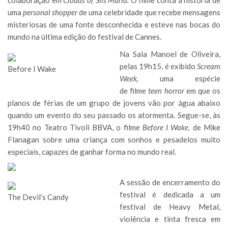
colaboração em
Clouds of Sils Maria.
O filme conta a história de
uma
personal shopper
de uma celebridade que recebe mensagens
misteriosas de uma fonte desconhecida e esteve nas bocas do
mundo na última edição do festival de Cannes.
Na Sala Manoel de Oliveira,
pelas 19h15, é exibido
Scream
Before I Wake
Week,
uma espécie
de filme
teen horror
em que os
planos de férias de um grupo de jovens vão por água abaixo
quando um evento do seu passado os atormenta. Segue-se, às
19h40 no Teatro Tivoli BBVA, o filme
Before I Wake,
de Mike
Flanagan sobre uma criança com sonhos e pesadelos muito
especiais, capazes de ganhar forma no mundo real.
A sessão de encerramento do
festival é dedicada a um
The Devil’s Candy
festival de Heavy Metal,
violência e tinta fresca em