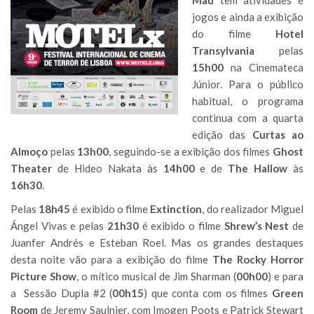
Mau
tem atividades e
jogos e ainda a exibição
do filme
Hotel
Transylvania
pelas
15h00
na Cinemateca
Júnior. Para o público
habitual, o programa
continua com a quarta
edição das
Curtas ao
Almoço
pelas
13h00
, seguindo-se a exibição dos filmes
Ghost
Theater
de Hideo Nakata às
14h00
e de
The Hallow
às
16h30
.
Pelas
18h45
é exibido o filme
Extinction
, do realizador
Miguel
Ángel Vivas e pelas
21h30
é exibido o filme
Shrew’s Nest
de
Juanfer Andrés e Esteban Roel. Mas os grandes destaques
desta noite vão para a exibição do filme
The Rocky Horror
Picture Show
, o mítico musical de Jim Sharman (
00h00
) e para
a Sessão Dupla #2 (
00h15
) que conta com os filmes
Green
Room
de Jeremy Saulnier, com Imogen Poots e Patrick Stewart