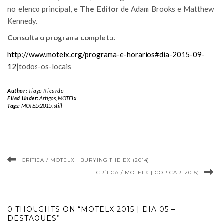
no elenco principal, e
The Editor
de Adam Brooks e Matthew
Kennedy.
Consulta o programa completo:
http://www.motelx.org/programa-e-horarios#dia-2015-09-
12
|todos-os-locais
Author:
Tiago Ricardo
Filed Under:
Artigos
,
MOTELx
Tags:
MOTELx2015
,
still
CRÍTICA / MOTELX | BURYING THE EX (2014)
CRÍTICA / MOTELX | COP CAR (2015)
0 THOUGHTS ON “MOTELX 2015 | DIA 05 –
DESTAQUES”