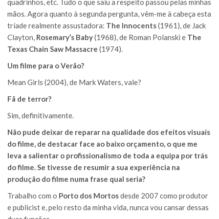
quadrinhos, etc. Tudo o que saiu a respeito passou pelas minhas
mãos. Agora quanto à segunda pergunta, vêm-me à cabeça esta
tríade realmente assustadora:
The Innocents
(1961), de Jack
Clayton,
Rosemary’s Baby
(1968), de Roman Polanski e
The
Texas Chain Saw Massacre
(1974).
Um filme para o Verão?
Mean Girls (2004), de Mark Waters, vale?
Fã de terror?
Sim, definitivamente.
Não pude deixar de reparar na qualidade dos efeitos visuais
do filme, de destacar face ao baixo orçamento, o que me
leva a salientar o profissionalismo de toda a equipa por trás
do filme. Se tivesse de resumir a sua experiência na
produção do filme numa frase qual seria?
Trabalho com o
Porto dos Mortos
desde 2007 como produtor
e publicist e, pelo resto da minha vida, nunca vou cansar dessas
duas funções.