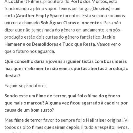
A
Lockhert Filmes
, produtora do
Porto dos Mortos,
está
funcionando a pleno vapor. Temos um longa, (
Desvios
) e um
curta (
Another Empty Space
) prontos. Esta semana rodamos
um curta chamado
Sob Águas Claras e Inocentes
. Para não
dizer que não temos nada do gênero em andamento, em pós-
produção estão dois curtas do gênero fantástico:
Jackie
Hammer e os Demolidores
e
Tudo que Resta
. Vamos ver o
que o futuro nos aguarda.
Que conselho daria a jovens argumentistas com boas ideias
mas que infelizmente não vêm as portas abertas à produção
destas?
Façam-se produtores.
Sendo este um filme de terror, qual foi o filme do género
que mais o marcou? Alguma vez ficou agarrado à cadeira por
causa de um bom susto?
Meu filme de terror favorito sempre foi o
Hellraiser
original. Vi
todos os oito filmes que saíram depois, li tudo a respeito: livros,