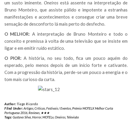
um susto iminente.
Oneiros
está assente na interpretação de
Bruno Monteiro, que assiste pálido e impotente a estranhas
manifestações e acontecimentos e consegue criar uma breve
sensação de desconforto lá mais perto do desfecho.
O MELHOR:
A interpretação de Bruno Monteiro e todo o
conceito e premissa à volta de uma televisão que se insiste em
ligar e em emitir ruído estático.
O PIOR:
A história, no seu todo, fica um pouco aquém do
esperado, pelo menos depois de um início forte e cativante.
Com a progressão da história, perde-se um pouco a energia e o
tom mais curioso da curta.
Author:
Tiago Ricardo
Filed Under:
Artigos
,
Críticas
,
Festivais / Eventos
,
Prémio MOTELX Melhor Curta
Portuguesa 2016
,
Reviews
,
★★★
Tags:
Gustavo Silva
,
Horror
,
MOTELx
,
Oneiros
,
Televisão