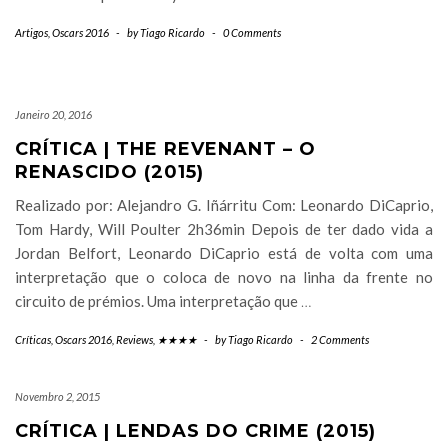
Artigos
,
Oscars 2016
-
by
Tiago Ricardo
-
0 Comments
Janeiro 20, 2016
CRÍTICA | THE REVENANT – O
RENASCIDO (2015)
Realizado por: Alejandro G. Iñárritu Com: Leonardo DiCaprio,
Tom Hardy, Will Poulter 2h36min Depois de ter dado vida a
Jordan Belfort, Leonardo DiCaprio está de volta com uma
interpretação que o coloca de novo na linha da frente no
circuito de prémios. Uma interpretação que
…
Críticas
,
Oscars 2016
,
Reviews
,
★★★★
-
by
Tiago Ricardo
-
2 Comments
Novembro 2, 2015
CRÍTICA | LENDAS DO CRIME (2015)