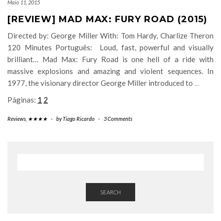
Maio 11, 2015
[REVIEW] MAD MAX: FURY ROAD (2015)
Directed by: George Miller With: Tom Hardy, Charlize Theron
120 Minutes Português: Loud, fast, powerful and visually
brilliant… Mad Max: Fury Road is one hell of a ride with
massive explosions and amazing and violent sequences. In
1977, the visionary director George Miller introduced to
…
Páginas:
1
2
Reviews
,
★★★★
-
by
Tiago Ricardo
-
3 Comments
SEARCH