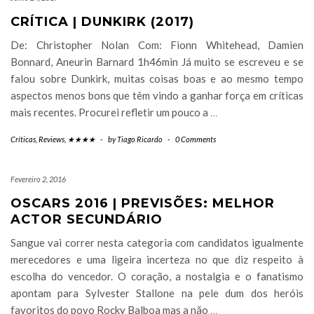
CRÍTICA | DUNKIRK (2017)
De: Christopher Nolan Com: Fionn Whitehead, Damien
Bonnard, Aneurin Barnard 1h46min Já muito se escreveu e se
falou sobre Dunkirk, muitas coisas boas e ao mesmo tempo
aspectos menos bons que têm vindo a ganhar força em críticas
mais recentes. Procurei refletir um pouco a
…
Críticas
,
Reviews
,
★★★★
-
by
Tiago Ricardo
-
0 Comments
Fevereiro 2, 2016
OSCARS 2016 | PREVISÕES: MELHOR
ACTOR SECUNDÁRIO
Sangue vai correr nesta categoria com candidatos igualmente
merecedores e uma ligeira incerteza no que diz respeito à
escolha do vencedor. O coração, a nostalgia e o fanatismo
apontam para Sylvester Stallone na pele dum dos heróis
favoritos do povo Rocky Balboa mas a não
…