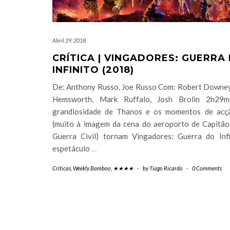
Abril 29, 2018
CRÍTICA | VINGADORES: GUERRA
INFINITO (2018)
De: Anthony Russo, Joe Russo Com: Robert Downey J
Hemsworth, Mark Ruffalo, Josh Brolin 2h29m
grandiosidade de Thanos e os momentos de acç
(muito à imagem da cena do aeroporto de Capitão
Guerra Civil) tornam Vingadores: Guerra do Inf
espetáculo
…
Críticas
,
Weekly Bamboo
,
★★★★
-
by
Tiago Ricardo
-
0 Comments