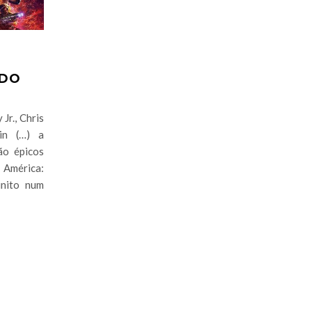
 DO
r., Chris
in (…) a
ão épicos
 América:
inito num