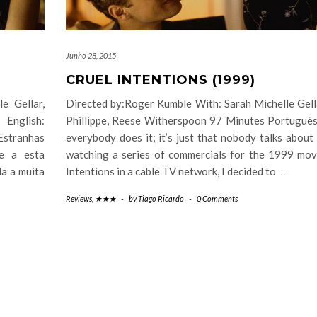
Junho 28, 2015
CRUEL INTENTIONS (1999)
e Gellar,
Directed by:Roger Kumble With: Sarah Michelle Gell
 English:
Phillippe, Reese Witherspoon 97 Minutes Português:
Estranhas
everybody does it; it’s just that nobody talks about 
e a esta
watching a series of commercials for the 1999 mov
a a muita
Intentions in a cable TV network, I decided to
…
Reviews
,
★★★
-
by
Tiago Ricardo
-
0 Comments