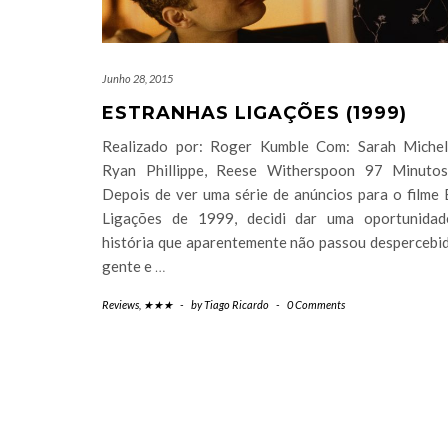
Junho 28, 2015
ESTRANHAS LIGAÇÕES (1999)
Realizado por: Roger Kumble Com: Sarah Michell
Ryan Phillippe, Reese Witherspoon 97 Minutos
Depois de ver uma série de anúncios para o filme 
Ligações de 1999, decidi dar uma oportunidad
história que aparentemente não passou despercebid
gente e
…
Reviews
,
★★★
-
by
Tiago Ricardo
-
0 Comments