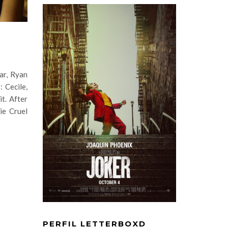
ar, Ryan
 Cecile,
it. After
ie Cruel
PERFIL LETTERBOXD