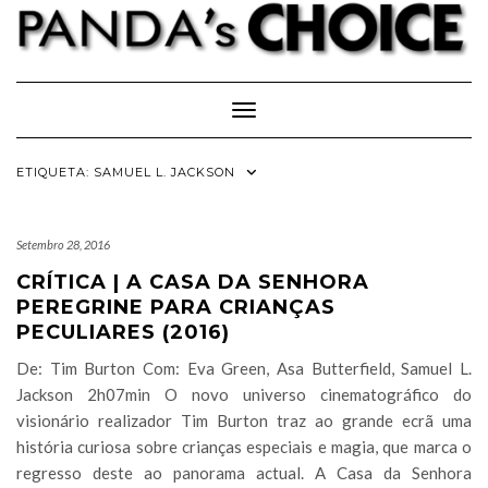
Skip
to
content
Toggle Navigation
ETIQUETA:
SAMUEL L. JACKSON
Setembro 28, 2016
CRÍTICA | A CASA DA SENHORA
PEREGRINE PARA CRIANÇAS
PECULIARES (2016)
De: Tim Burton Com: Eva Green, Asa Butterfield, Samuel L.
Jackson 2h07min O novo universo cinematográfico do
visionário realizador Tim Burton traz ao grande ecrã uma
história curiosa sobre crianças especiais e magia, que marca o
regresso deste ao panorama actual. A Casa da Senhora