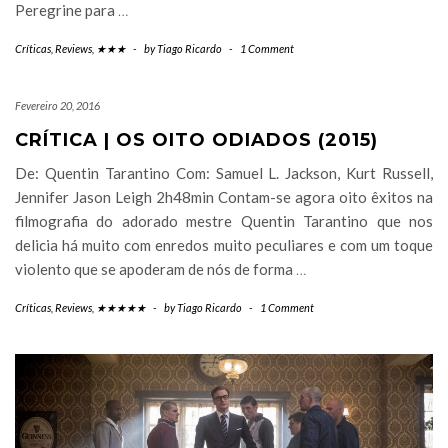
Peregrine para
…
Críticas
,
Reviews
,
★★★
-
by
Tiago Ricardo
-
1 Comment
Fevereiro 20, 2016
CRÍTICA | OS OITO ODIADOS (2015)
De: Quentin Tarantino Com: Samuel L. Jackson, Kurt Russell,
Jennifer Jason Leigh 2h48min Contam-se agora oito êxitos na
filmografia do adorado mestre Quentin Tarantino que nos
delicia há muito com enredos muito peculiares e com um toque
violento que se apoderam de nós de forma
…
Críticas
,
Reviews
,
★★★★★
-
by
Tiago Ricardo
-
1 Comment