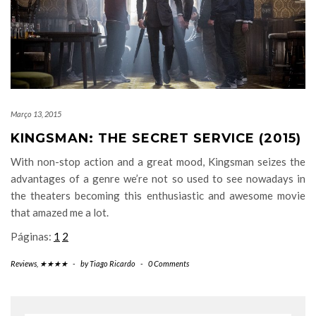
Março 13, 2015
KINGSMAN: THE SECRET SERVICE (2015)
With non-stop action and a great mood, Kingsman seizes the
advantages of a genre we’re not so used to see nowadays in
the theaters becoming this enthusiastic and awesome movie
that amazed me a lot.
Páginas:
1
2
Reviews
,
★★★★
-
by
Tiago Ricardo
-
0 Comments