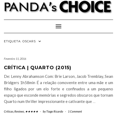
Skip
to
content
Toggle Navigation
ETIQUETA:
OSCARS
Fevereiro 11, 2016
CRÍTICA | QUARTO (2015)
De: Lenny Abrahamson Com: Brie Larson, Jacob Tremblay, Sean
Bridgers 1h58min É a relação comovente entre uma mãe e um
filho ligados por um elo forte e confinados a um pequeno
espaço que esconde memórias e segredos obscuros que tornam
Quarto num thriller impressionante e cativante que
…
Críticas
,
Reviews
,
★★★★★
-
by
Tiago Ricardo
-
1 Comment