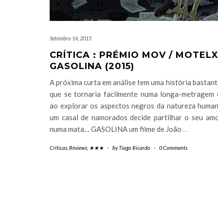
Setembro 14, 2015
CRÍTICA : PRÉMIO MOV / MOTELX
GASOLINA (2015)
A próxima curta em análise tem uma história bastant
que se tornaria facilmente numa longa-metragem 
ao explorar os aspectos negros da natureza huma
um casal de namorados decide partilhar o seu amo
numa mata… GASOLINA um filme de João
…
Críticas
,
Reviews
,
★★★
-
by
Tiago Ricardo
-
0 Comments