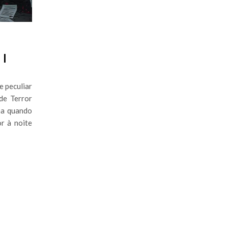
 |
e peculiar
de Terror
na quando
r à noite