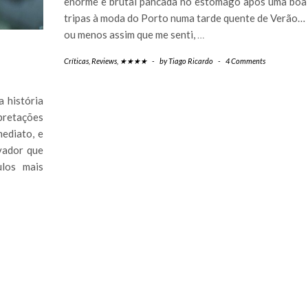
enorme e brutal pancada no estômago após uma boa
tripas à moda do Porto numa tarde quente de Verão… 
ou menos assim que me senti,
…
Críticas
,
Reviews
,
★★★★
-
by
Tiago Ricardo
-
4 Comments
a história
pretações
ediato, e
vador que
los mais