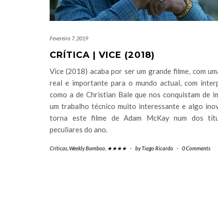
Fevereiro 7, 2019
CRÍTICA | VICE (2018)
Vice (2018) acaba por ser um grande filme, com um
real e importante para o mundo actual, com inter
como a de Christian Bale que nos conquistam de im
um trabalho técnico muito interessante e algo ino
torna este filme de Adam McKay num dos títu
peculiares do ano.
Críticas
,
Weekly Bamboo
,
★★★★
-
by
Tiago Ricardo
-
0 Comments