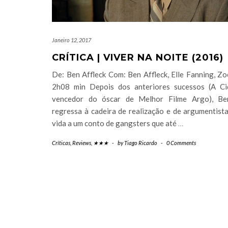
Janeiro 12, 2017
CRÍTICA | VIVER NA NOITE (2016)
De: Ben Affleck Com: Ben Affleck, Elle Fanning, Z
2h08 min Depois dos anteriores sucessos (A C
vencedor do óscar de Melhor Filme Argo), Ben
regressa à cadeira de realização e de argumentist
vida a um conto de gangsters que até
…
Críticas
,
Reviews
,
★★★
-
by
Tiago Ricardo
-
0 Comments