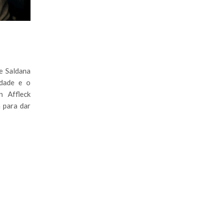
oe Saldana
idade e o
 Affleck
a para dar