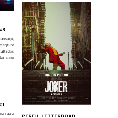
#3
cansaço,
amargura
sultados
dar cabo
#1
na rua a
PERFIL LETTERBOXD