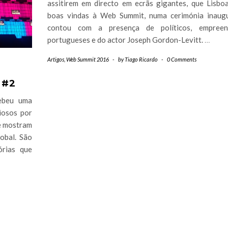
assitirem em directo em ecrãs gigantes, que Lisbo
boas vindas à Web Summit, numa cerimónia inaug
contou com a presença de políticos, empreen
portugueses e do actor Joseph Gordon-Levitt.
…
Artigos
,
Web Summit 2016
-
by
Tiago Ricardo
-
0 Comments
 #2
ebeu uma
riosos por
ue mostram
obal. São
órias que