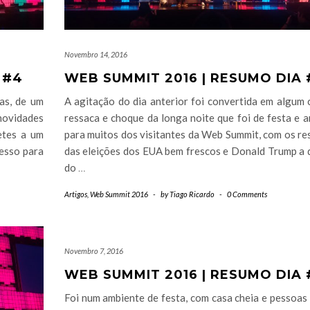
Novembro 14, 2016
 #4
WEB SUMMIT 2016 | RESUMO DIA 
as, de um
A agitação do dia anterior foi convertida em algum 
novidades
ressaca e choque da longa noite que foi de festa e 
etes a um
para muitos dos visitantes da Web Summit, com os re
cesso para
das eleições dos EUA bem frescos e Donald Trump a 
do
…
Artigos
,
Web Summit 2016
-
by
Tiago Ricardo
-
0 Comments
Novembro 7, 2016
WEB SUMMIT 2016 | RESUMO DIA 
Foi num ambiente de festa, com casa cheia e pessoas 