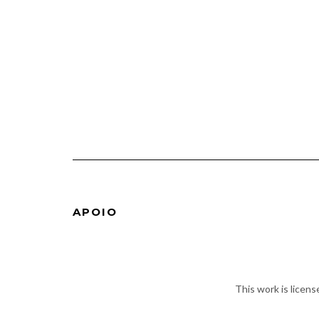
APOIO
This work is licen