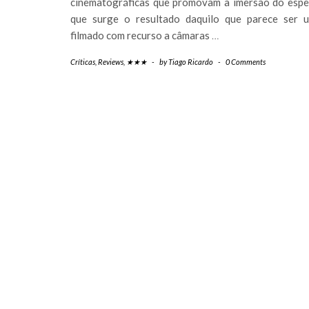
cinematográficas que promovam a imersão do espet
que surge o resultado daquilo que parece ser 
filmado com recurso a câmaras
…
Críticas
,
Reviews
,
★★★
-
by
Tiago Ricardo
-
0 Comments