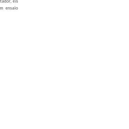
ador, eis
um ensaio