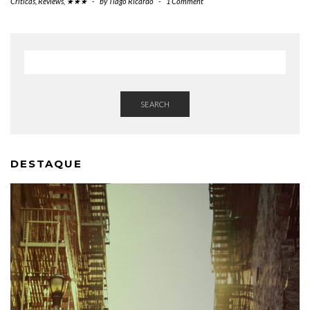
Críticas
,
Reviews
,
★★★
-
by
Tiago Ricardo
-
1 Comment
SEARCH
DESTAQUE