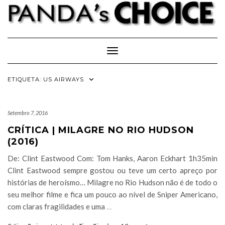
Skip
to
content
Toggle Navigation
ETIQUETA:
US AIRWAYS
Setembro 7, 2016
CRÍTICA | MILAGRE NO RIO HUDSON
(2016)
De: Clint Eastwood Com: Tom Hanks, Aaron Eckhart 1h35min
Clint Eastwood sempre gostou ou teve um certo apreço por
histórias de heroísmo… Milagre no Rio Hudson não é de todo o
seu melhor filme e fica um pouco ao nível de Sniper Americano,
com claras fragilidades e uma
…