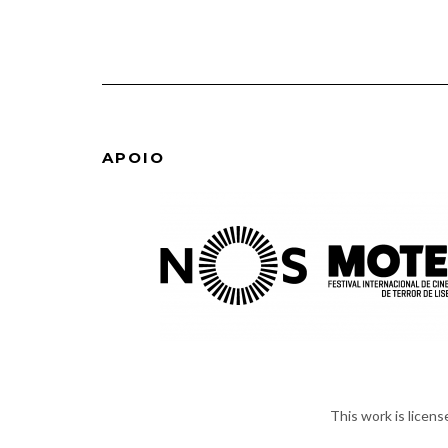
APOIO
This work is licen