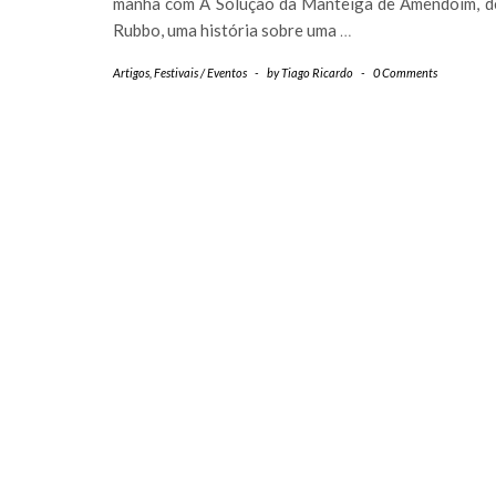
manhã com A Solução da Manteiga de Amendoim, d
Rubbo, uma história sobre uma
…
Artigos
,
Festivais / Eventos
-
by
Tiago Ricardo
-
0 Comments