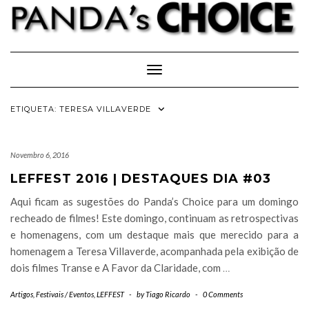
Skip
to
content
Toggle Navigation
ETIQUETA:
TERESA VILLAVERDE
Novembro 6, 2016
LEFFEST 2016 | DESTAQUES DIA #03
Aqui ficam as sugestões do Panda’s Choice para um domingo
recheado de filmes! Este domingo, continuam as retrospectivas
e homenagens, com um destaque mais que merecido para a
homenagem a Teresa Villaverde, acompanhada pela exibição de
dois filmes Transe e A Favor da Claridade, com
…
Artigos
,
Festivais / Eventos
,
LEFFEST
-
by
Tiago Ricardo
-
0 Comments