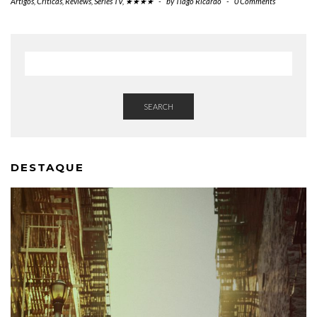
Artigos
,
Críticas
,
Reviews
,
Séries TV
,
★★★★
-
by
Tiago Ricardo
-
0 Comments
SEARCH
DESTAQUE