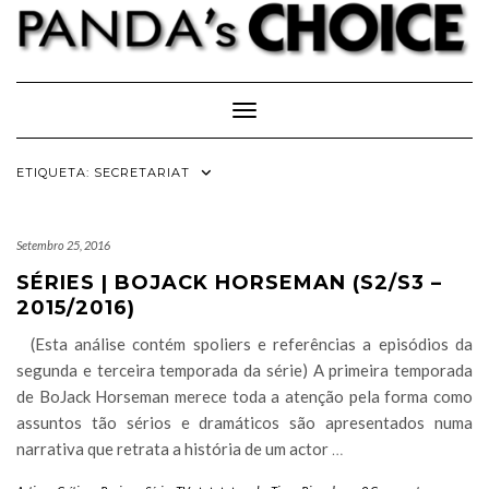
Skip
to
content
Toggle Navigation
ETIQUETA:
SECRETARIAT
Setembro 25, 2016
SÉRIES | BOJACK HORSEMAN (S2/S3 –
2015/2016)
(Esta análise contém spoliers e referências a episódios da
segunda e terceira temporada da série) A primeira temporada
de BoJack Horseman merece toda a atenção pela forma como
assuntos tão sérios e dramáticos são apresentados numa
narrativa que retrata a história de um actor
…