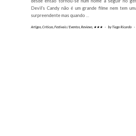
desde então tornou-se num nome a seguir no gé
Devil’s Candy não é um grande filme nem tem uma
surpreendente mas quando
…
Artigos
,
Críticas
,
Festivais / Eventos
,
Reviews
,
★★★
-
by
Tiago Ricardo
-