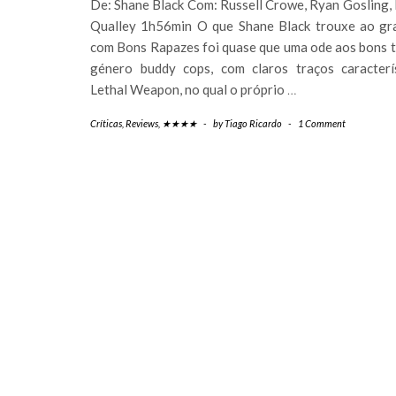
De: Shane Black Com: Russell Crowe, Ryan Gosling,
Qualley 1h56min O que Shane Black trouxe ao gr
com Bons Rapazes foi quase que uma ode aos bons 
género buddy cops, com claros traços caracterí
Lethal Weapon, no qual o próprio
…
Críticas
,
Reviews
,
★★★★
-
by
Tiago Ricardo
-
1 Comment