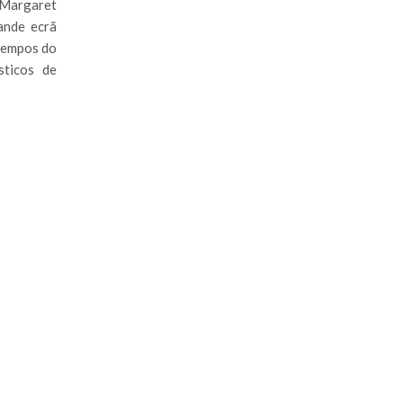
 Margaret
ande ecrã
tempos do
sticos de