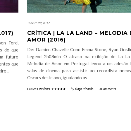
Janeiro 29, 2017
017)
CRÍTICA | LA LA LAND – MELODIA
AMOR (2016)
son Ford,
De: Damien Chazelle Com: Emma Stone, Ryan Gosli
s de que
Legend 2h08min O atraso na exibição de La La
um futuro
Melodia de Amor em Portugal levou a um adesão 
entes que
salas de cinema para assistir ao recordista nom
eiro
…
Oscars deste ano, igualando as
…
Críticas
,
Reviews
,
★★★★★
-
by
Tiago Ricardo
-
3 Comments