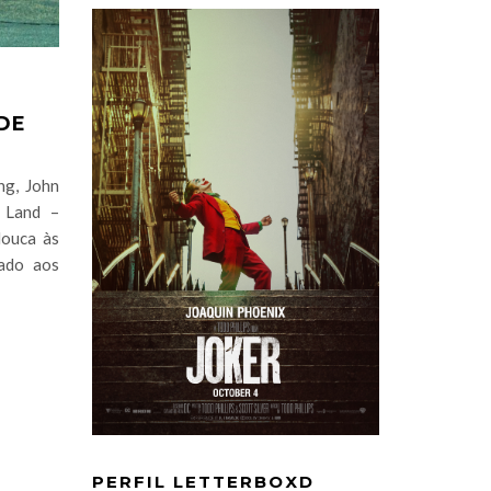
 DE
ng, John
 Land –
louca às
eado aos
PERFIL LETTERBOXD